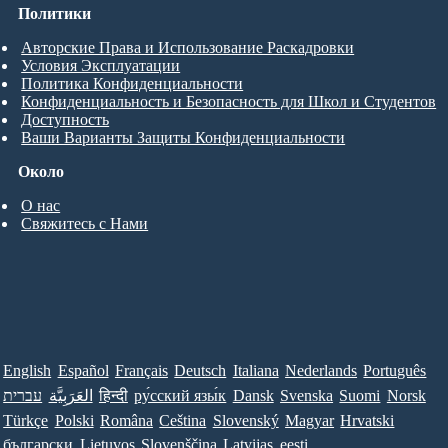
Политики
Авторские Права и Использование Раскадровки
Условия Эксплуатации
Политика Конфиденциальности
Конфиденциальность и Безопасность для Школ и Студентов
Доступность
Ваши Варианты Защиты Конфиденциальности
Около
О нас
Свяжитесь с Нами
English
Español
Français
Deutsch
Italiana
Nederlands
Português
עברית
العَرَبِيَّة
हिन्दी
ру́сский язы́к
Dansk
Svenska
Suomi
Norsk
Türkçe
Polski
Româna
Ceština
Slovenský
Magyar
Hrvatski
български
Lietuvos
Slovenščina
Latvijas
eesti