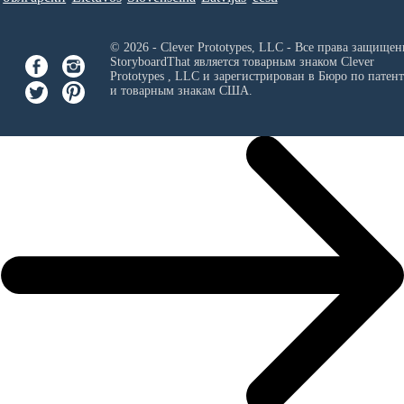
© 2026 - Clever Prototypes, LLC - Все права защищен
StoryboardThat является товарным знаком
Clever
Prototypes , LLC
и зарегистрирован в Бюро по патен
и товарным знакам США.