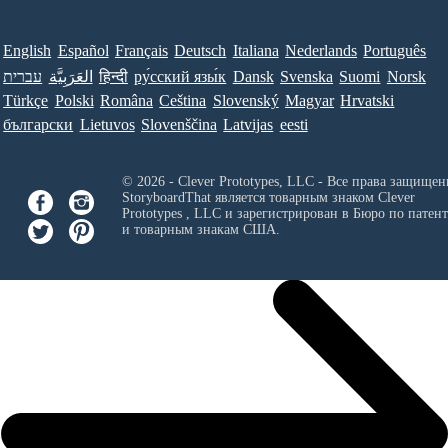
English
Español
Français
Deutsch
Italiana
Nederlands
Português
עברית
العَرَبِيَّة
हिन्दी
ру́сский язы́к
Dansk
Svenska
Suomi
Norsk
Türkçe
Polski
Româna
Ceština
Slovenský
Magyar
Hrvatski
български
Lietuvos
Slovenščina
Latvijas
eesti
© 2026 - Clever Prototypes, LLC - Все права защищен
StoryboardThat является товарным знаком
Clever
Prototypes , LLC
и зарегистрирован в Бюро по патен
и товарным знакам США.