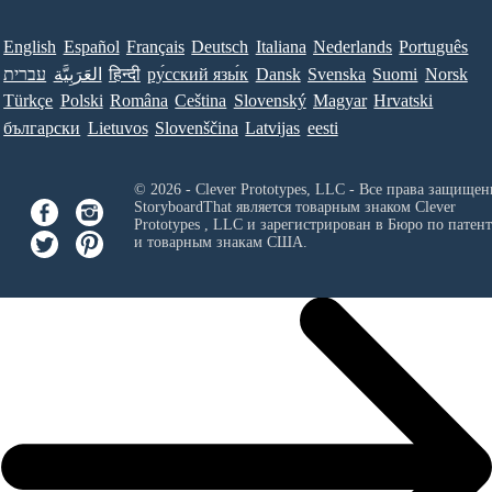
English
Español
Français
Deutsch
Italiana
Nederlands
Português
עברית
العَرَبِيَّة
हिन्दी
ру́сский язы́к
Dansk
Svenska
Suomi
Norsk
Türkçe
Polski
Româna
Ceština
Slovenský
Magyar
Hrvatski
български
Lietuvos
Slovenščina
Latvijas
eesti
© 2026 - Clever Prototypes, LLC - Все права защищен
StoryboardThat является товарным знаком
Clever
Prototypes , LLC
и зарегистрирован в Бюро по патен
и товарным знакам США.