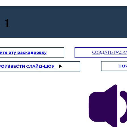
 1
йте эту раскадровку
СОЗДАТЬ РАСК
ПО
РОИЗВЕСТИ СЛАЙД-ШОУ