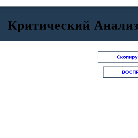
Критический Анализ
Скопиру
ВОСП