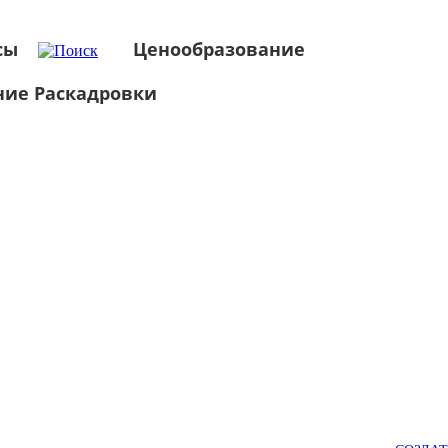
сы
Ценообразование
ние Раскадровки