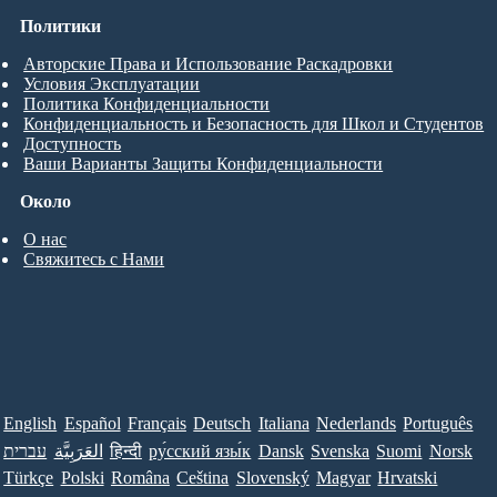
Политики
Авторские Права и Использование Раскадровки
Условия Эксплуатации
Политика Конфиденциальности
Конфиденциальность и Безопасность для Школ и Студентов
Доступность
Ваши Варианты Защиты Конфиденциальности
Около
О нас
Свяжитесь с Нами
English
Español
Français
Deutsch
Italiana
Nederlands
Português
עברית
العَرَبِيَّة
हिन्दी
ру́сский язы́к
Dansk
Svenska
Suomi
Norsk
Türkçe
Polski
Româna
Ceština
Slovenský
Magyar
Hrvatski