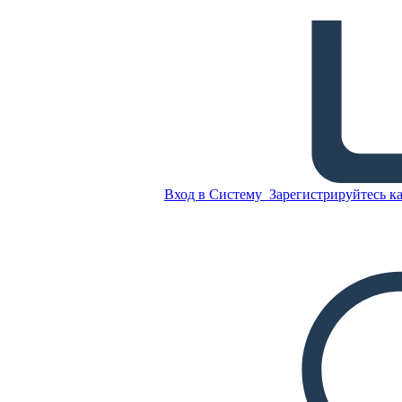
Посторонние Словарь
Скопируйте эту
раскадровку
СОЗДАТЬ РАСКАДРОВКУ
Вход в Систему
Зарегистрируйтесь ка
Скопируйте эту
раскадровку
СОЗДАТЬ РАСКАДРОВКУ
ВОСПРОИЗВЕСТИ СЛАЙД-ШОУ
ПОЧИТАЙ МНЕ