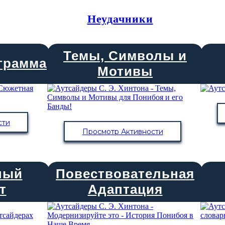
Неудачники
Темы, Символы и
грамма
Мотивы
сти
Просмотр Активности
ный
Повествовательная
т
Адаптация