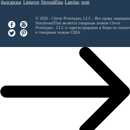
български
Lietuvos
Slovenščina
Latvijas
eesti
© 2026 - Clever Prototypes, LLC - Все права защищен
StoryboardThat является товарным знаком
Clever
Prototypes , LLC
и зарегистрирован в Бюро по патен
и товарным знакам США.