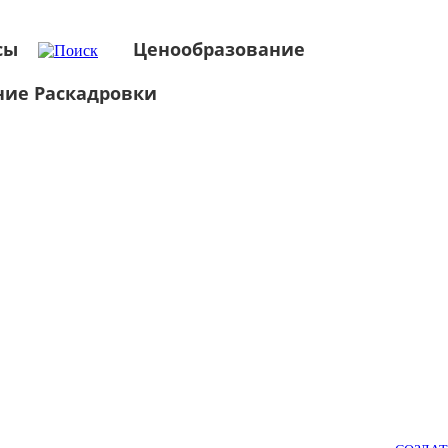
сы
Ценообразование
ние Раскадровки