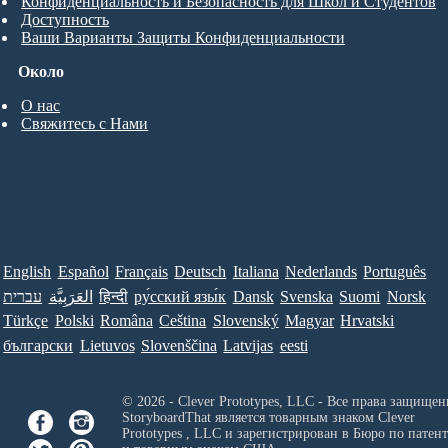
Конфиденциальность и Безопасность для Школ и Студентов
Доступность
Ваши Варианты Защиты Конфиденциальности
Около
О нас
Свяжитесь с Нами
English
Español
Français
Deutsch
Italiana
Nederlands
Português
עברית
العَرَبِيَّة
हिन्दी
ру́сский язы́к
Dansk
Svenska
Suomi
Norsk
Türkçe
Polski
Româna
Ceština
Slovenský
Magyar
Hrvatski
български
Lietuvos
Slovenščina
Latvijas
eesti
© 2026 - Clever Prototypes, LLC - Все права защищен
StoryboardThat является товарным знаком
Clever
Prototypes , LLC
и зарегистрирован в Бюро по патен