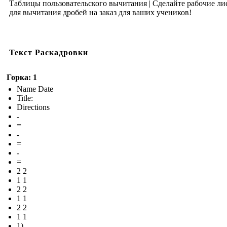
Таблицы пользовательского вычитания | Сделайте рабочие ли
для вычитания дробей на заказ для ваших учеников!
Текст Раскадровки
Горка: 1
Name Date
Title:
Directions
-
=
-
=
-
=
2 2
1 1
2 2
1 1
2 2
1 1
1)