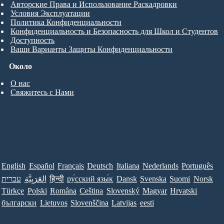
Авторские Права и Использование Раскадровки
Условия Эксплуатации
Политика Конфиденциальности
Конфиденциальность и Безопасность для Школ и Студентов
Доступность
Ваши Варианты Защиты Конфиденциальности
Около
О нас
Свяжитесь с Нами
English
Español
Français
Deutsch
Italiana
Nederlands
Português
עברית
العَرَبِيَّة
हिन्दी
ру́сский язы́к
Dansk
Svenska
Suomi
Norsk
Türkçe
Polski
Româna
Ceština
Slovenský
Magyar
Hrvatski
български
Lietuvos
Slovenščina
Latvijas
eesti