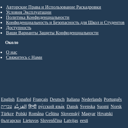
Авторские Права и Использование Раскадровки
Условия Эксплуатации
Политика Конфиденциальности
Конфиденциальность и Безопасность для Школ и Студентов
Доступность
Ваши Варианты Защиты Конфиденциальности
Около
О нас
Свяжитесь с Нами
English
Español
Français
Deutsch
Italiana
Nederlands
Português
עברית
العَرَبِيَّة
हिन्दी
ру́сский язы́к
Dansk
Svenska
Suomi
Norsk
Türkçe
Polski
Româna
Ceština
Slovenský
Magyar
Hrvatski
български
Lietuvos
Slovenščina
Latvijas
eesti