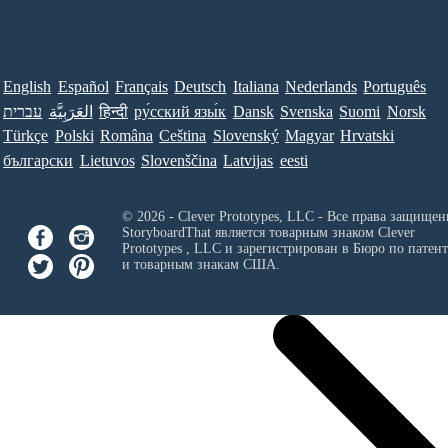
English
Español
Français
Deutsch
Italiana
Nederlands
Português
עברית
العَرَبِيَّة
हिन्दी
ру́сский язы́к
Dansk
Svenska
Suomi
Norsk
Türkçe
Polski
Româna
Ceština
Slovenský
Magyar
Hrvatski
български
Lietuvos
Slovenščina
Latvijas
eesti
© 2026 - Clever Prototypes, LLC - Все права защищен
StoryboardThat является товарным знаком
Clever
Prototypes , LLC
и зарегистрирован в Бюро по патен
и товарным знакам США.