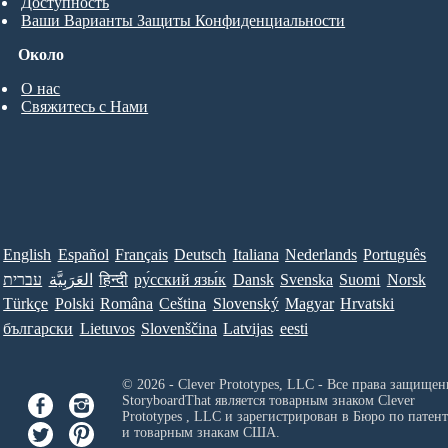
Доступность
Ваши Варианты Защиты Конфиденциальности
Около
О нас
Свяжитесь с Нами
English
Español
Français
Deutsch
Italiana
Nederlands
Português
עברית
العَرَبِيَّة
हिन्दी
ру́сский язы́к
Dansk
Svenska
Suomi
Norsk
Türkçe
Polski
Româna
Ceština
Slovenský
Magyar
Hrvatski
български
Lietuvos
Slovenščina
Latvijas
eesti
© 2026 - Clever Prototypes, LLC - Все права защищен
StoryboardThat является товарным знаком
Clever
Prototypes , LLC
и зарегистрирован в Бюро по патен
и товарным знакам США.