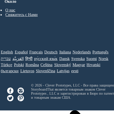
Около
О нас
Свяжитесь с Нами
English
Español
Français
Deutsch
Italiana
Nederlands
Português
עברית
العَرَبِيَّة
हिन्दी
ру́сский язы́к
Dansk
Svenska
Suomi
Norsk
Türkçe
Polski
Româna
Ceština
Slovenský
Magyar
Hrvatski
български
Lietuvos
Slovenščina
Latvijas
eesti
© 2026 - Clever Prototypes, LLC - Все права защищен
StoryboardThat является товарным знаком
Clever
Prototypes , LLC
и зарегистрирован в Бюро по патен
и товарным знакам США.