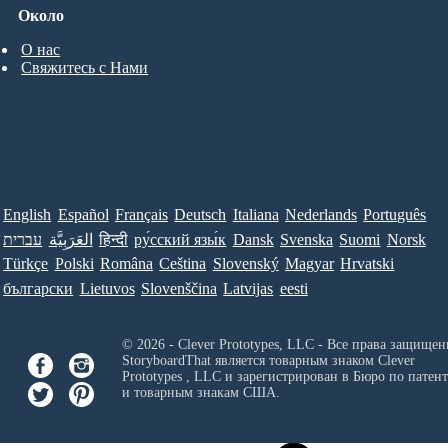
Около
О нас
Свяжитесь с Нами
English
Español
Français
Deutsch
Italiana
Nederlands
Português
עברית
العَرَبِيَّة
हिन्दी
ру́сский язы́к
Dansk
Svenska
Suomi
Norsk
Türkçe
Polski
Româna
Ceština
Slovenský
Magyar
Hrvatski
български
Lietuvos
Slovenščina
Latvijas
eesti
© 2026 - Clever Prototypes, LLC - Все права защищен
StoryboardThat является товарным знаком
Clever
Prototypes , LLC
и зарегистрирован в Бюро по патен
и товарным знакам США.