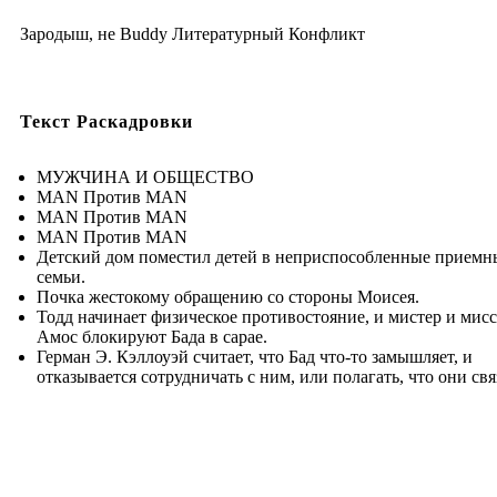
Зародыш, не Buddy Литературный Конфликт
Текст Раскадровки
МУЖЧИНА И ОБЩЕСТВО
MAN Против MAN
MAN Против MAN
MAN Против MAN
Детский дом поместил детей в неприспособленные приемн
семьи.
Почка жестокому обращению со стороны Моисея.
Тодд начинает физическое противостояние, и мистер и мис
Амос блокируют Бада в сарае.
Герман Э. Кэллоуэй считает, что Бад что-то замышляет, и
отказывается сотрудничать с ним, или полагать, что они св