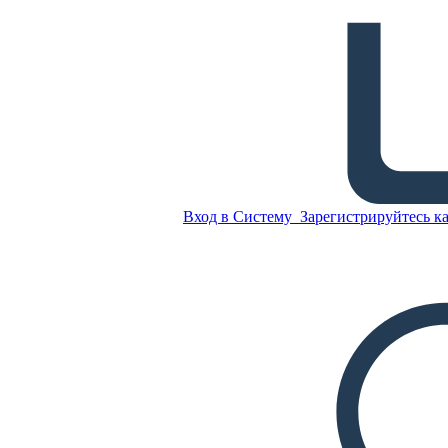
Зародыш, не Buddy
Литературный Конфликт
Скопируйте эту
раскадровку
СОЗДАТЬ РАСКАДРОВКУ
Вход в Систему
Зарегистрируйтесь ка
Скопируйте эту
раскадровку
СОЗДАТЬ РАСКАДРОВКУ
ВОСПРОИЗВЕСТИ СЛАЙД-ШОУ
ПОЧИТАЙ МНЕ