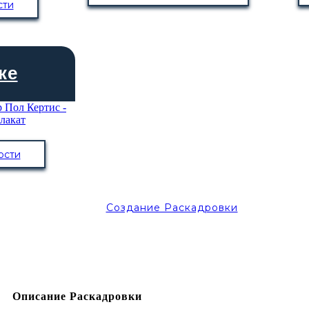
сти
ке
ости
Создание Раскадровки
Описание Раскадровки