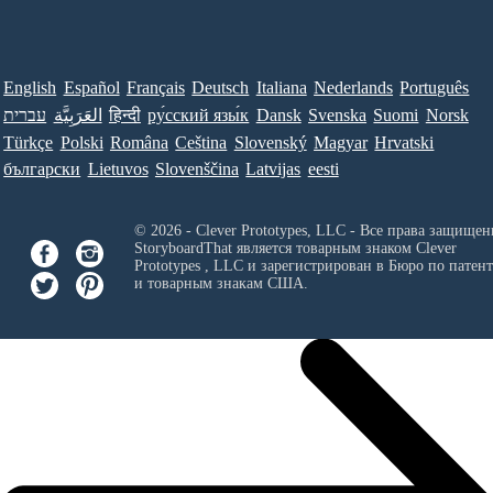
English
Español
Français
Deutsch
Italiana
Nederlands
Português
עברית
العَرَبِيَّة
हिन्दी
ру́сский язы́к
Dansk
Svenska
Suomi
Norsk
Türkçe
Polski
Româna
Ceština
Slovenský
Magyar
Hrvatski
български
Lietuvos
Slovenščina
Latvijas
eesti
© 2026 - Clever Prototypes, LLC - Все права защищен
StoryboardThat является товарным знаком
Clever
Prototypes , LLC
и зарегистрирован в Бюро по патен
и товарным знакам США.