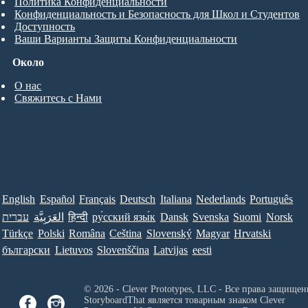
Политика Конфиденциальности
Конфиденциальность и Безопасность для Школ и Студентов
Доступность
Ваши Варианты Защиты Конфиденциальности
Около
О нас
Свяжитесь с Нами
English
Español
Français
Deutsch
Italiana
Nederlands
Português
עברית
العَرَبِيَّة
हिन्दी
ру́сский язы́к
Dansk
Svenska
Suomi
Norsk
Türkçe
Polski
Româna
Ceština
Slovenský
Magyar
Hrvatski
български
Lietuvos
Slovenščina
Latvijas
eesti
© 2026 - Clever Prototypes, LLC - Все права защищен
StoryboardThat является товарным знаком
Clever