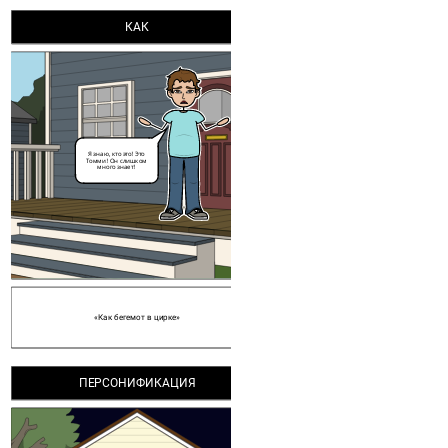
КАК
МЕТАФ
Я знаю, кто это! Это
... в последний раз я 
Томми! Он слишком
много знает!
встаю ночью, потом
что у меня бессонниц
МЕТАФ
«Как бегемот в цирке»
Пришельцы, о
ПЕРСОНИФИКАЦИЯ
Нет!
«Сейчас поднялась температура,
«Тупая, немая, сле