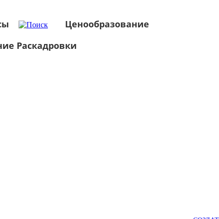
сы
Ценообразование
ние Раскадровки