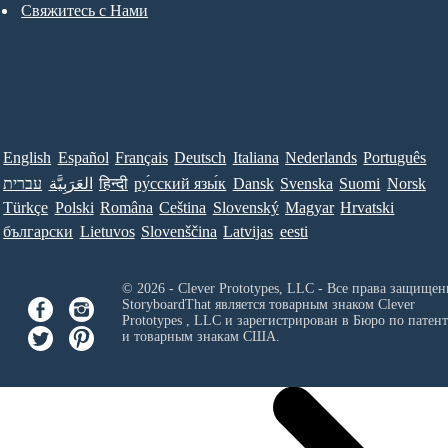
Свяжитесь с Нами
English
Español
Français
Deutsch
Italiana
Nederlands
Português
עברית
العَرَبِيَّة
हिन्दी
ру́сский язы́к
Dansk
Svenska
Suomi
Norsk
Türkçe
Polski
Româna
Ceština
Slovenský
Magyar
Hrvatski
български
Lietuvos
Slovenščina
Latvijas
eesti
© 2026 - Clever Prototypes, LLC - Все права защищен
StoryboardThat является товарным знаком
Clever
Prototypes , LLC
и зарегистрирован в Бюро по патен
и товарным знакам США.