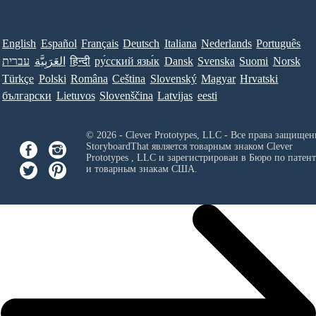
English
Español
Français
Deutsch
Italiana
Nederlands
Português
עברית
العَرَبِيَّة
हिन्दी
ру́сский язы́к
Dansk
Svenska
Suomi
Norsk
Türkçe
Polski
Româna
Ceština
Slovenský
Magyar
Hrvatski
български
Lietuvos
Slovenščina
Latvijas
eesti
© 2026 - Clever Prototypes, LLC - Все права защищен
StoryboardThat является товарным знаком
Clever
Prototypes , LLC
и зарегистрирован в Бюро по патен
и товарным знакам США.