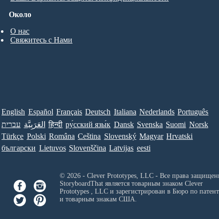
Около
О нас
Свяжитесь с Нами
English
Español
Français
Deutsch
Italiana
Nederlands
Português
עברית
العَرَبِيَّة
हिन्दी
ру́сский язы́к
Dansk
Svenska
Suomi
Norsk
Türkçe
Polski
Româna
Ceština
Slovenský
Magyar
Hrvatski
български
Lietuvos
Slovenščina
Latvijas
eesti
© 2026 - Clever Prototypes, LLC - Все права защищен
StoryboardThat является товарным знаком
Clever
Prototypes , LLC
и зарегистрирован в Бюро по патен
и товарным знакам США.