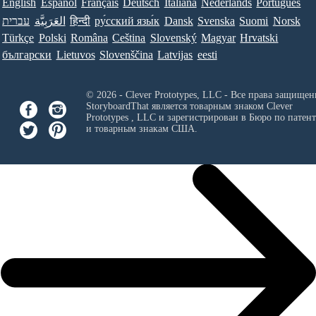
English
Español
Français
Deutsch
Italiana
Nederlands
Português
עברית
العَرَبِيَّة
हिन्दी
ру́сский язы́к
Dansk
Svenska
Suomi
Norsk
Türkçe
Polski
Româna
Ceština
Slovenský
Magyar
Hrvatski
български
Lietuvos
Slovenščina
Latvijas
eesti
© 2026 - Clever Prototypes, LLC - Все права защищен
StoryboardThat является товарным знаком
Clever
Prototypes , LLC
и зарегистрирован в Бюро по патен
и товарным знакам США.