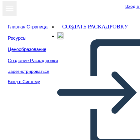
Вход в
СОЗДАТЬ РАСКАДРОВКУ
Главная Страница
Ресурсы
Посмотреть
Ценообразование
как слайд-шоу
Создание Раскадровки
Зарегистрироваться
Вход в Систему
Časová os Sociálnych Štúdií