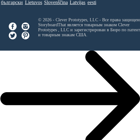
български
Lietuvos
Slovenščina
Latvijas
eesti
© 2026 - Clever Prototypes, LLC - Все права защищен
StoryboardThat является товарным знаком
Clever
Prototypes , LLC
и зарегистрирован в Бюро по патен
и товарным знакам США.