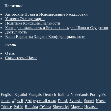
Политики
Авторские Права и Использование Раскадровки
Условия Эксплуатации
Политика Конфиденциальности
Конфиденциальность и Безопасность для Школ и Студентов
Доступность
Ваши Варианты Защиты Конфиденциальности
Около
О нас
Свяжитесь с Нами
English
Español
Français
Deutsch
Italiana
Nederlands
Português
עברית
العَرَبِيَّة
हिन्दी
ру́сский язы́к
Dansk
Svenska
Suomi
Norsk
Türkçe
Polski
Româna
Ceština
Slovenský
Magyar
Hrvatski