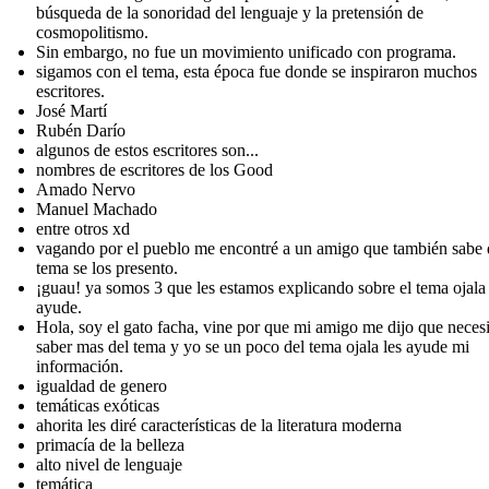
búsqueda de la sonoridad del lenguaje y la pretensión de
cosmopolitismo.
Sin embargo, no fue un movimiento unificado con programa.
sigamos con el tema, esta época fue donde se inspiraron muchos
escritores.
José Martí
Rubén Darío
algunos de estos escritores son...
nombres de escritores de los Good
Amado Nervo
Manuel Machado
entre otros xd
vagando por el pueblo me encontré a un amigo que también sabe 
tema se los presento.
¡guau! ya somos 3 que les estamos explicando sobre el tema ojala 
ayude.
Hola, soy el gato facha, vine por que mi amigo me dijo que neces
saber mas del tema y yo se un poco del tema ojala les ayude mi
información.
igualdad de genero
temáticas exóticas
ahorita les diré características de la literatura moderna
primacía de la belleza
alto nivel de lenguaje
temática