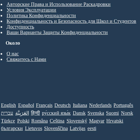
Авторские Права и Использование Раскадровки
Условия Эксплуатации
Политика Конфиденциальности
Конфиденциальность и Безопасность для Школ и Студентов
Доступность
Ваши Варианты Защиты Конфиденциальности
Около
О нас
Свяжитесь с Нами
English
Español
Français
Deutsch
Italiana
Nederlands
Português
עברית
العَرَبِيَّة
हिन्दी
ру́сский язы́к
Dansk
Svenska
Suomi
Norsk
Türkçe
Polski
Româna
Ceština
Slovenský
Magyar
Hrvatski
български
Lietuvos
Slovenščina
Latvijas
eesti