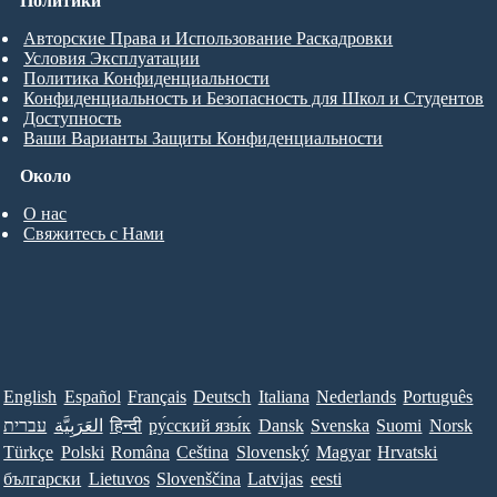
Политики
Авторские Права и Использование Раскадровки
Условия Эксплуатации
Политика Конфиденциальности
Конфиденциальность и Безопасность для Школ и Студентов
Доступность
Ваши Варианты Защиты Конфиденциальности
Около
О нас
Свяжитесь с Нами
English
Español
Français
Deutsch
Italiana
Nederlands
Português
עברית
العَرَبِيَّة
हिन्दी
ру́сский язы́к
Dansk
Svenska
Suomi
Norsk
Türkçe
Polski
Româna
Ceština
Slovenský
Magyar
Hrvatski
български
Lietuvos
Slovenščina
Latvijas
eesti