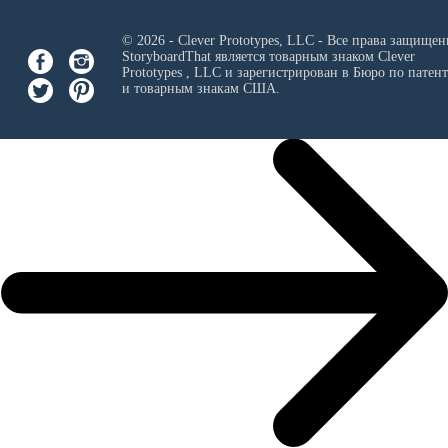
© 2026 - Clever Prototypes, LLC - Все права защищен
StoryboardThat является товарным знаком
Clever
Prototypes , LLC
и зарегистрирован в Бюро по патен
и товарным знакам США.