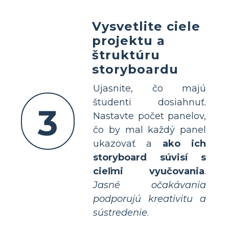
Vysvetlite ciele
projektu a
štruktúru
storyboardu
Ujasnite, čo majú
študenti dosiahnuť.
3
Nastavte počet panelov,
čo by mal každý panel
ukazovať a
ako ich
storyboard súvisí s
cieľmi vyučovania
.
Jasné očakávania
podporujú kreativitu a
sústredenie
.