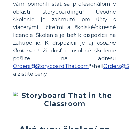
vám pomohli stať sa profesionálom v
oblasti storyboardingu! Úvodné
školenie je zahrnuté pre účty s
viacerými učiteľmi a školské/okresné
licencie. Školenie je tiež k dispozícii na
zakúpenie. K dispozícii je aj
osobné
školenie
! Žiadosť o osobné školenie
pošlite na adresu
Orders@StoryboardThat.com
">hell
Orders@S
a zistite ceny.