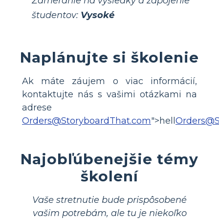
Zameranie na výsledky a zapojenie
študentov:
Vysoké
Naplánujte si školenie
Ak máte záujem o viac informácií,
kontaktujte nás s vašimi otázkami na
adrese
Orders@StoryboardThat.com
">hell
Orders@S
Najobľúbenejšie témy
školení
Vaše stretnutie bude prispôsobené
vašim potrebám, ale tu je niekoľko