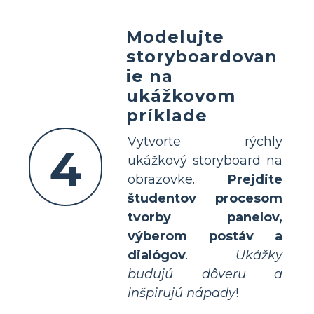
Modelujte
storyboardovan
ie na
ukážkovom
príklade
Vytvorte rýchly
4
ukážkový storyboard na
obrazovke.
Prejdite
študentov procesom
tvorby panelov,
výberom postáv a
dialógov
.
Ukážky
budujú dôveru a
inšpirujú nápady
!