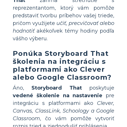
That
zahŕňa stretnutie s
reprezentantom, ktorý vám pomôže
predstaviť tvorbu príbehov vašej triede,
pričom využijete
učiť, precvičovať alebo
hodnotiť
akékoľvek témy hodiny podľa
vášho výberu.
Ponúka
Storyboard That
školenia na integráciu s
platformami ako Clever
alebo Google Classroom?
Áno,
Storyboard That
poskytuje
vedené školenie na nastavenie
pre
integráciu s platformami ako
Clever,
Canvas, ClassLink, Schoology a Google
Classroom
, čo vám pomôže vytvoriť
rozpis tried a zjednodušiť prihlásenia.