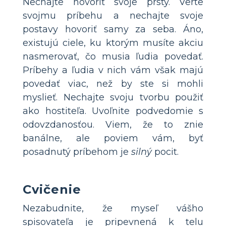
Nechajte hovoriť svoje prsty. Verte
svojmu príbehu a nechajte svoje
postavy hovoriť samy za seba. Áno,
existujú ciele, ku ktorým musíte akciu
nasmerovať, čo musia ľudia povedať.
Príbehy a ľudia v nich vám však majú
povedať viac, než by ste si mohli
myslieť. Nechajte svoju tvorbu použiť
ako hostiteľa. Uvoľnite podvedomie s
odovzdanosťou. Viem, že to znie
banálne, ale poviem vám, byť
posadnutý príbehom je
silný
pocit.
Cvičenie
Nezabudnite, že myseľ vášho
spisovateľa je pripevnená k telu