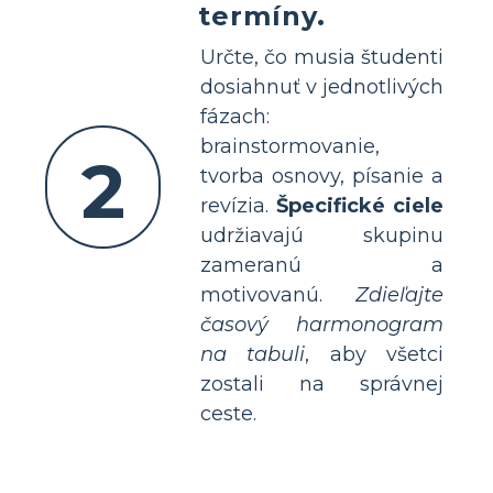
termíny.
Určte, čo musia študenti
dosiahnuť v jednotlivých
fázach:
brainstormovanie,
2
tvorba osnovy, písanie a
revízia.
Špecifické ciele
udržiavajú skupinu
zameranú a
motivovanú.
Zdieľajte
časový harmonogram
na tabuli
, aby všetci
zostali na správnej
ceste.