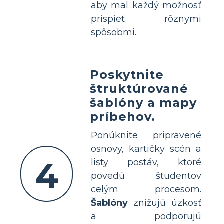
aby mal každý možnosť
prispieť rôznymi
spôsobmi.
Poskytnite
štruktúrované
šablóny a mapy
príbehov.
Ponúknite pripravené
osnovy, kartičky scén a
4
listy postáv, ktoré
povedú študentov
celým procesom.
Šablóny
znižujú úzkosť
a podporujú