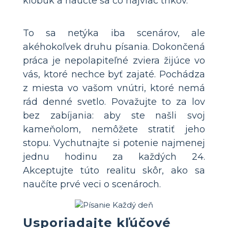
klobúk a naučte sa čo najviac trikov.
To sa netýka iba scenárov, ale
akéhokoľvek druhu písania. Dokončená
práca je nepolapiteľné zviera žijúce vo
vás, ktoré nechce byť zajaté. Pochádza
z miesta vo vašom vnútri, ktoré nemá
rád denné svetlo. Považujte to za lov
bez zabíjania: aby ste našli svoj
kameňolom, nemôžete stratiť jeho
stopu. Vychutnajte si potenie najmenej
jednu hodinu za každých 24.
Akceptujte túto realitu skôr, ako sa
naučíte prvé veci o scenároch.
Usporiadajte kľúčové