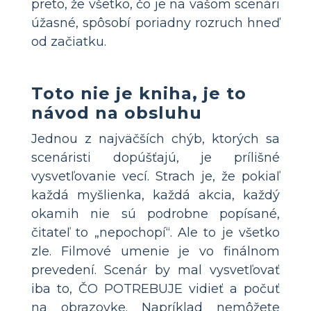
preto, že všetko, čo je na vašom scenári
úžasné, spôsobí poriadny rozruch hneď
od začiatku.
Toto nie je kniha, je to
návod na obsluhu
Jednou z najväčších chýb, ktorých sa
scenáristi dopúšťajú, je prílišné
vysvetľovanie vecí. Strach je, že pokiaľ
každá myšlienka, každá akcia, každý
okamih nie sú podrobne popísané,
čitateľ to „nepochopí“. Ale to je všetko
zle. Filmové umenie je vo finálnom
prevedení. Scenár by mal vysvetľovať
iba to, ČO POTREBUJE vidieť a počuť
na obrazovke. Napríklad nemôžete