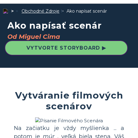
Obchodné Zdroje
Ako napísať scenár
Ako napísať scenár
Od Miguel Cima
VYTVORTE STORYBOARD ▶
Vytváranie filmových
scenárov
Na začiatku je vždy myšlienka ... a
potom je
múr
, veľká biela stena. Váš