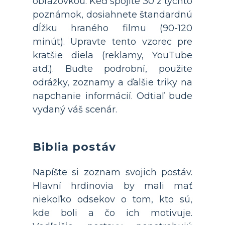
obrazovkou. Keď spojíte 30 z týchto
poznámok, dosiahnete štandardnú
dĺžku hraného filmu (90-120
minút). Upravte tento vzorec pre
kratšie diela (reklamy, YouTube
atď.). Buďte podrobní, použite
odrážky, zoznamy a ďalšie triky na
napchanie informácií. Odtiaľ bude
vydaný váš scenár.
Biblia postáv
Napíšte si zoznam svojich postáv.
Hlavní hrdinovia by mali mať
niekoľko odsekov o tom, kto sú,
kde boli a čo ich motivuje.