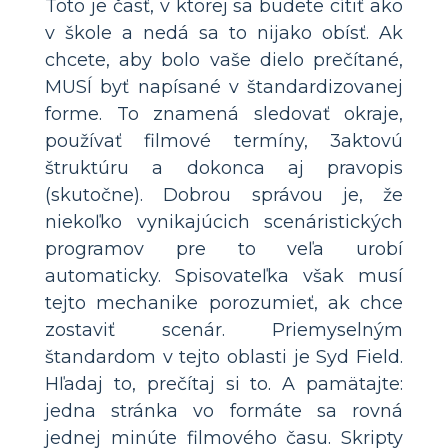
Toto je časť, v ktorej sa budete cítiť ako
v škole a nedá sa to nijako obísť. Ak
chcete, aby bolo vaše dielo prečítané,
MUSÍ byť napísané v štandardizovanej
forme. To znamená sledovať okraje,
používať filmové termíny, 3aktovú
štruktúru a dokonca aj pravopis
(skutočne). Dobrou správou je, že
niekoľko vynikajúcich scenáristických
programov pre to veľa urobí
automaticky. Spisovateľka však musí
tejto mechanike porozumieť, ak chce
zostaviť scenár. Priemyselným
štandardom v tejto oblasti je Syd Field.
Hľadaj to, prečítaj si to. A pamätajte:
jedna stránka vo formáte sa rovná
jednej minúte filmového času. Skripty