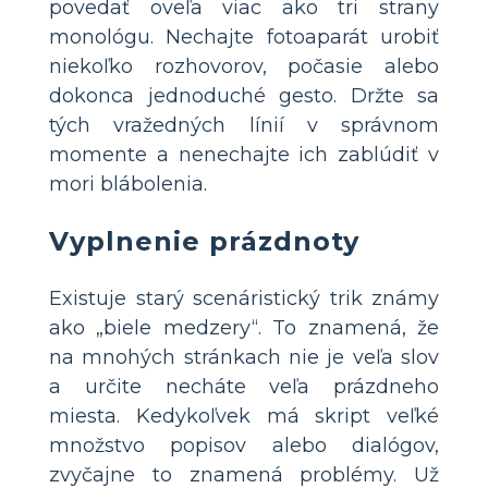
povedať oveľa viac ako tri strany
monológu. Nechajte fotoaparát urobiť
niekoľko rozhovorov, počasie alebo
dokonca jednoduché gesto. Držte sa
tých vražedných línií v správnom
momente a nenechajte ich zablúdiť v
mori blábolenia.
Vyplnenie prázdnoty
Existuje starý scenáristický trik známy
ako „biele medzery“. To znamená, že
na mnohých stránkach nie je veľa slov
a určite necháte veľa prázdneho
miesta. Kedykoľvek má skript veľké
množstvo popisov alebo dialógov,
zvyčajne to znamená problémy. Už