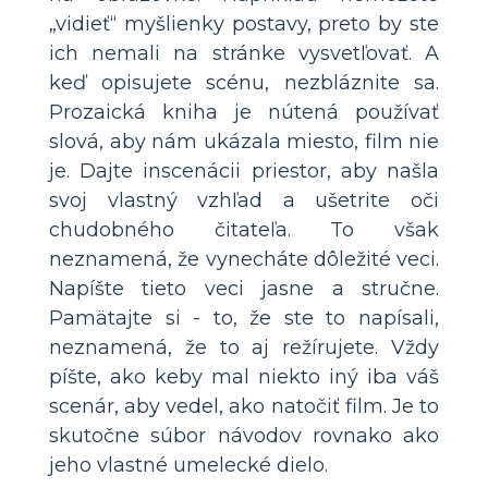
„vidieť“ myšlienky postavy, preto by ste
ich nemali na stránke vysvetľovať. A
keď opisujete scénu, nezbláznite sa.
Prozaická kniha je nútená používať
slová, aby nám ukázala miesto, film nie
je. Dajte inscenácii priestor, aby našla
svoj vlastný vzhľad a ušetrite oči
chudobného čitateľa. To však
neznamená, že vynecháte dôležité veci.
Napíšte tieto veci jasne a stručne.
Pamätajte si - to, že ste to napísali,
neznamená, že to aj režírujete. Vždy
píšte, ako keby mal niekto iný iba váš
scenár, aby vedel, ako natočiť film. Je to
skutočne súbor návodov rovnako ako
jeho vlastné umelecké dielo.