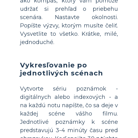
ako kompas, ktorý vám pomôže
udržať si prehľad o priebehu
scenára. Nastavte okolnosti.
Popíšte výzvy, ktorým musíte čeliť.
Vysvetlite to všetko. Krátke, milé,
jednoduché.
Vykresľovanie po
jednotlivých scénach
Vytvorte sériu poznámok -
digitálnych alebo indexových - a
na každú notu napíšte, čo sa deje v
každej scéne vášho filmu.
Jednotlivé poznámky k scéne
predstavujú 3-4 minúty času pred