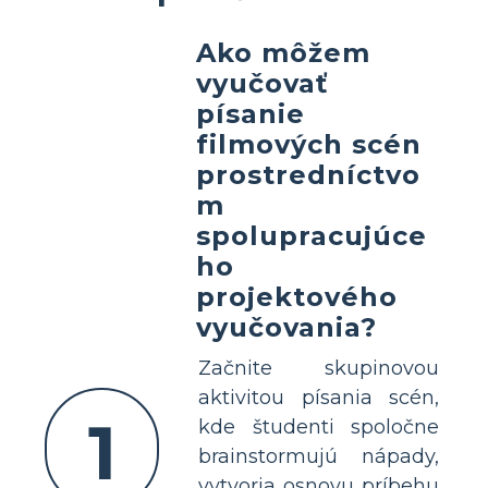
Ako môžem
vyučovať
písanie
filmových scén
prostredníctvo
m
spolupracujúce
ho
projektového
vyučovania?
Začnite skupinovou
aktivitou písania scén,
1
kde študenti spoločne
brainstormujú nápady,
vytvoria osnovu príbehu