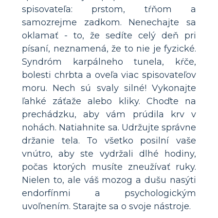
spisovateľa: prstom, tŕňom a
samozrejme zadkom. Nenechajte sa
oklamať - to, že sedíte celý deň pri
písaní, neznamená, že to nie je fyzické.
Syndróm karpálneho tunela, kŕče,
bolesti chrbta a oveľa viac spisovateľov
moru. Nech sú svaly silné! Vykonajte
ľahké záťaže alebo kliky. Choďte na
prechádzku, aby vám prúdila krv v
nohách. Natiahnite sa. Udržujte správne
držanie tela. To všetko posilní vaše
vnútro, aby ste vydržali dlhé hodiny,
počas ktorých musíte zneužívať ruky.
Nielen to, ale váš mozog a dušu nasýti
endorfínmi a psychologickým
uvoľnením. Starajte sa o svoje nástroje.