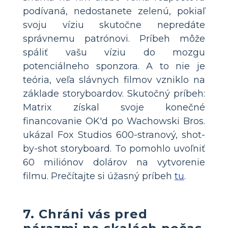
podívaná, nedostanete zelenú, pokiaľ
svoju víziu skutočne nepredáte
správnemu patrónovi. Príbeh môže
spáliť vašu víziu do mozgu
potenciálneho sponzora. A to nie je
teória, veľa slávnych filmov vzniklo na
základe storyboardov. Skutočný príbeh:
Matrix získal svoje konečné
financovanie OK'd po Wachowski Bros.
ukázal Fox Studios 600-stranový, shot-
by-shot storyboard. To pomohlo uvoľniť
60 miliónov dolárov na vytvorenie
filmu. Prečítajte si úžasný príbeh
tu
.
7. Chráni vás pred