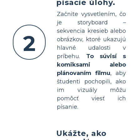
písacie úlohy.
Začnite vysvetlením, čo
je storyboard –
sekvencia kresieb alebo
2
obrázkov, ktoré ukazujú
hlavné udalosti v
príbehu.
To súvisí s
komiksami alebo
plánovaním filmu
, aby
študenti pochopili, ako
im vizuály môžu
pomôcť viesť ich
písanie.
Ukážte, ako