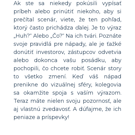
Ak ste sa niekedy pokúsili vypísať
príbeh alebo prinútiť niekoho, aby si
prečítal scenár, viete, že ten pohľad,
ktorý často prichádza ďalej. Je to výraz
„Huh?“ Alebo „Čo?“ Na ich tvári. Poznáte
svoje pravidlá pre nápady, ale je ťažké
donútiť investorov, zástupcov odvetvia
alebo dokonca vašu posádku, aby
pochopili, čo chcete robiť. Scenár story
to všetko zmení. Keď váš nápad
prenikne do vizuálnej sféry, kolegovia
sa okamžite spoja s vaším výrazom.
Teraz máte nielen svoju pozornosť, ale
aj vlastnú zvedavosť. A dúfajme, že ich
peniaze a príspevky!