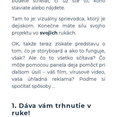
budete strieľať, či už ste to, koho
staviate alebo nájdete.
Tam to je: vizuálny sprievodca, ktorý je
dejiskom. Konečne máte silu svojho
projektu vo
svojich
rukách.
OK, takže teraz získate predstavu o
tom, čo je storyboard a ako to funguje,
však? Ale čo to všetko sčítava? Čo
môže pomocou panela deja pomôcť pri
ďalšom úsilí - váš film, vírusové video,
vaša úhľadná reklama? Poďme si
spočítať spôsoby ...
1. Dáva vám trhnutie v
ruke!