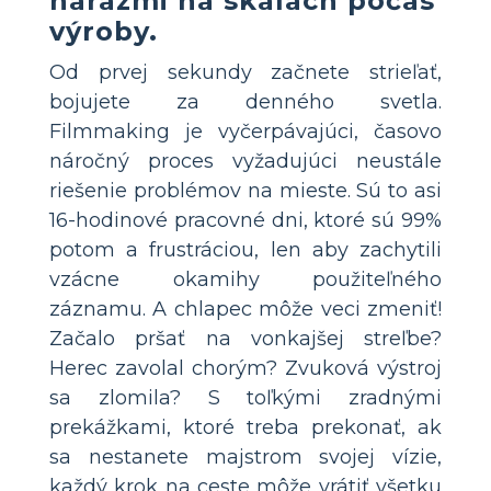
nárazmi na skalách počas
výroby.
Od prvej sekundy začnete strieľať,
bojujete za denného svetla.
Filmmaking je vyčerpávajúci, časovo
náročný proces vyžadujúci neustále
riešenie problémov na mieste. Sú to asi
16-hodinové pracovné dni, ktoré sú 99%
potom a frustráciou, len aby zachytili
vzácne okamihy použiteľného
záznamu. A chlapec môže veci zmeniť!
Začalo pršať na vonkajšej streľbe?
Herec zavolal chorým? Zvuková výstroj
sa zlomila? S toľkými zradnými
prekážkami, ktoré treba prekonať, ak
sa nestanete majstrom svojej vízie,
každý krok na ceste môže vrátiť všetku