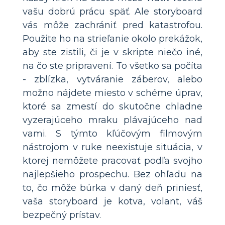
vašu dobrú prácu späť. Ale storyboard
vás môže zachrániť pred katastrofou.
Použite ho na strieľanie okolo prekážok,
aby ste zistili, či je v skripte niečo iné,
na čo ste pripravení. To všetko sa počíta
- zblízka, vytváranie záberov, alebo
možno nájdete miesto v schéme úprav,
ktoré sa zmestí do skutočne chladne
vyzerajúceho mraku plávajúceho nad
vami. S týmto kľúčovým filmovým
nástrojom v ruke neexistuje situácia, v
ktorej nemôžete pracovať podľa svojho
najlepšieho prospechu. Bez ohľadu na
to, čo môže búrka v daný deň priniesť,
vaša storyboard je kotva, volant, váš
bezpečný prístav.