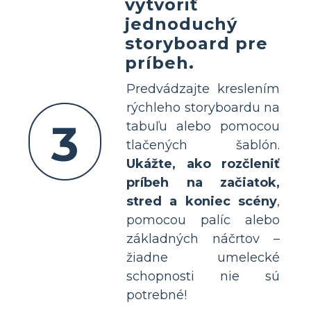
vytvoriť
jednoduchý
storyboard pre
príbeh.
Predvádzajte kreslením
rýchleho storyboardu na
3
tabuľu alebo pomocou
tlačených šablón.
Ukážte, ako rozčleniť
príbeh na začiatok,
stred a koniec scény
,
pomocou palíc alebo
základných náčrtov –
žiadne umelecké
schopnosti nie sú
potrebné!