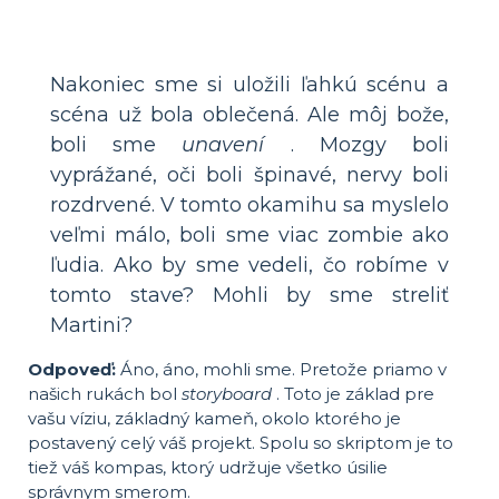
Nakoniec sme si uložili ľahkú scénu a
scéna už bola oblečená. Ale môj bože,
boli sme
unavení
. Mozgy boli
vyprážané, oči boli špinavé, nervy boli
rozdrvené. V tomto okamihu sa myslelo
veľmi málo, boli sme viac zombie ako
ľudia. Ako by sme vedeli, čo robíme v
tomto stave? Mohli by sme streliť
Martini?
Odpoveď:
Áno, áno, mohli sme. Pretože priamo v
našich rukách bol
storyboard
. Toto je základ pre
vašu víziu, základný kameň, okolo ktorého je
postavený celý váš projekt. Spolu so skriptom je to
tiež váš kompas, ktorý udržuje všetko úsilie
správnym smerom.