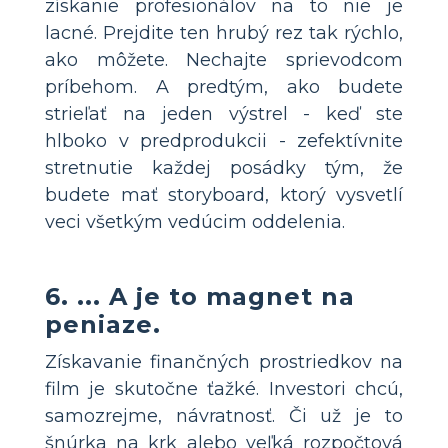
získanie profesionálov na to nie je
lacné. Prejdite ten hrubý rez tak rýchlo,
ako môžete. Nechajte sprievodcom
príbehom. A predtým, ako budete
strieľať na jeden výstrel - keď ste
hlboko v predprodukcii - zefektívnite
stretnutie každej posádky tým, že
budete mať storyboard, ktorý vysvetlí
veci všetkým vedúcim oddelenia.
6. ... A je to magnet na
peniaze.
Získavanie finančných prostriedkov na
film je skutočne ťažké. Investori chcú,
samozrejme, návratnosť. Či už je to
šnúrka na krk alebo veľká rozpočtová