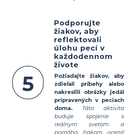
Podporujte
žiakov, aby
reflektovali
úlohu pecí v
každodennom
živote
5
Požiadajte žiakov, aby
zdieľali príbehy alebo
nakreslili obrázky jedál
pripravených v peciach
doma.
Táto aktivita
buduje spojenie s
reálnym svetom a
pomáha žiakom oceniť