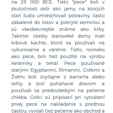
na 29 000 BCE. Tieto "pece" boli v
skutočnosti skôr ako jamy, na ktorých
starí ľudia umiestňovali potraviny, často
zabalené do listov a pokryté zeminou a
sú všeobecnejšie známe ako krby.
Takmer všetky staroveké domy mali
krbové kachle, ktoré sa používali na
vykurovanie a varenie. Tieto, rovnako
ako pece, boli tiež použité na výrobu
keramiky a tehál. Pece používané
starými Egypťanmi, Rimanmi, Grékmi a
Židmi boli zvyčajne z kameňa alebo
tehly a boli poháňané drevom a
používali sa predovšetkým na pečenie
chleba. Gréci sú pripísaní pri vytváraní
prvej pece na nakladanie s prednou
časťou; vyvíjali tiež pečenie ako obchod a