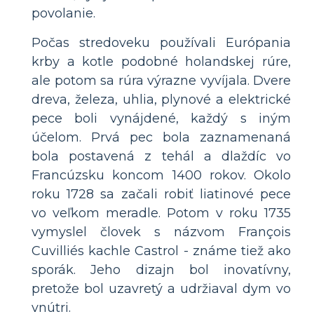
povolanie.
Počas stredoveku používali Európania
krby a kotle podobné holandskej rúre,
ale potom sa rúra výrazne vyvíjala. Dvere
dreva, železa, uhlia, plynové a elektrické
pece boli vynájdené, každý s iným
účelom. Prvá pec bola zaznamenaná
bola postavená z tehál a dlaždíc vo
Francúzsku koncom 1400 rokov. Okolo
roku 1728 sa začali robiť liatinové pece
vo veľkom meradle. Potom v roku 1735
vymyslel človek s názvom François
Cuvilliés kachle Castrol - známe tiež ako
sporák. Jeho dizajn bol inovatívny,
pretože bol uzavretý a udržiaval dym vo
vnútri.