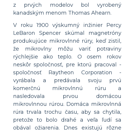
z prvých modelov bol vyrobený
kanadským menom Thomas Ahearn.
V roku 1900 výskumný inžinier Percy
LeBaron Spencer skúmal magnetróny
produkujúce mikrovlnné rúry, keď zistil,
že mikrovlny môžu variť potraviny
rýchlejšie ako teplo. O osem rokov
neskôr spoločnosť, pre ktorú pracoval -
spoločnosť Raytheon Corporation -
vyrábala a predávala svoju prvú
komerčnú mikrovlnnú rúru a
nasledovala prvou domácou
mikrovlnnou rúrou. Domáca mikrovlnná
rúra trvala trochu času, aby sa chytila,
pretože to bolo drahé a veľa ľudí sa
obával ožiarenia. Dnes existujú rôzne