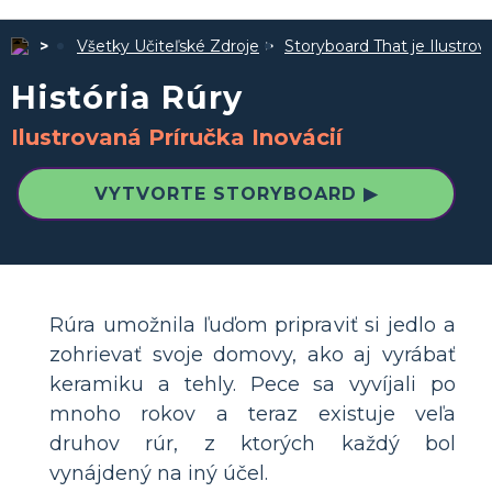
Všetky Učiteľské Zdroje
Storyboard That je Ilustro
História Rúry
Ilustrovaná Príručka Inovácií
VYTVORTE STORYBOARD ▶
Rúra umožnila ľuďom pripraviť si jedlo a
zohrievať svoje domovy, ako aj vyrábať
keramiku a tehly. Pece sa vyvíjali po
mnoho rokov a teraz existuje veľa
druhov rúr, z ktorých každý bol
vynájdený na iný účel.