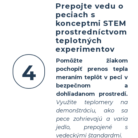
Prepojte vedu o
peciach s
konceptmi STEM
prostredníctvom
teplotných
experimentov
Pomôžte žiakom
4
pochopiť prenos tepla
meraním teplôt v peci v
bezpečnom a
dohliadanom prostredí.
Využite teplomery na
demonštráciu, ako sa
pece zohrievajú a varia
jedlo, prepojené s
vedeckými štandardmi.