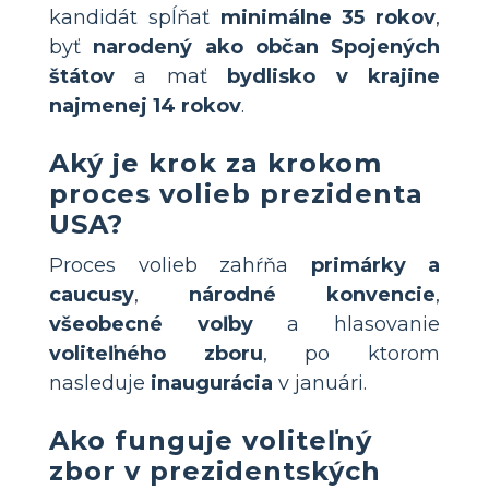
kandidát spĺňať
minimálne 35 rokov
,
byť
narodený ako občan Spojených
štátov
a mať
bydlisko v krajine
najmenej 14 rokov
.
Aký je krok za krokom
proces volieb prezidenta
USA?
Proces volieb zahŕňa
primárky a
caucusy
,
národné konvencie
,
všeobecné voľby
a hlasovanie
voliteľného zboru
, po ktorom
nasleduje
inaugurácia
v januári.
Ako funguje voliteľný
zbor v prezidentských