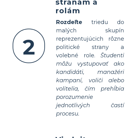
stranám a
rolám
Rozdeľte
triedu do
malých skupín
2
reprezentujúcich rôzne
politické strany a
volebné role.
Študenti
môžu vystupovať ako
kandidáti, manažéri
kampaní, voliči alebo
volitelia, čím prehĺbia
porozumenie
jednotlivých častí
procesu.