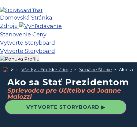
Domovská Stránka
Zdroje
Stanovenie Ceny
Vytvorte Storyboard
Vytvorte Storyboard
Všetky Učiteľské Zdroje
Sociálne Štúdie
Ako sa 
Ako sa Stať Prezidentom
Sprievodca pre Učiteľov od Joanne
Malozzi
VYTVORTE STORYBOARD ▶