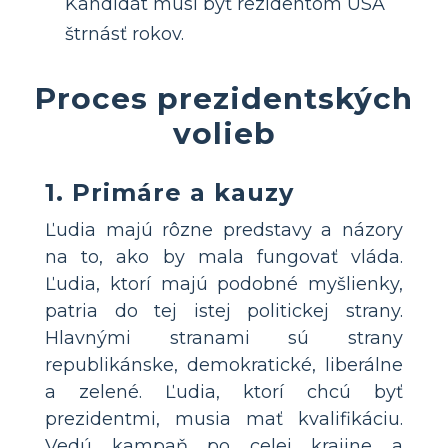
Kandidát musí byť rezidentom USA
štrnásť rokov.
Proces prezidentských
volieb
1. Primáre a kauzy
Ľudia majú rôzne predstavy a názory
na to, ako by mala fungovať vláda.
Ľudia, ktorí majú podobné myšlienky,
patria do tej istej politickej strany.
Hlavnými stranami sú strany
republikánske, demokratické, liberálne
a zelené. Ľudia, ktorí chcú byť
prezidentmi, musia mať kvalifikáciu.
Vedú kampaň po celej krajine a