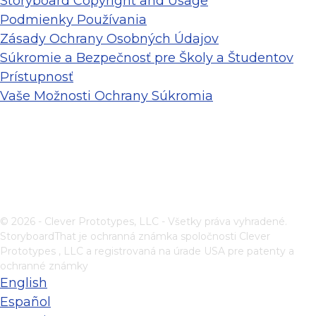
Storyboard Copyright and Usage
Podmienky Používania
Zásady Ochrany Osobných Údajov
Súkromie a Bezpečnosť pre Školy a Študentov
Prístupnosť
Vaše Možnosti Ochrany Súkromia
© 2026 - Clever Prototypes, LLC - Všetky práva vyhradené.
StoryboardThat je ochranná známka spoločnosti
Clever
Prototypes , LLC
a registrovaná na úrade USA pre patenty a
ochranné známky
English
Español