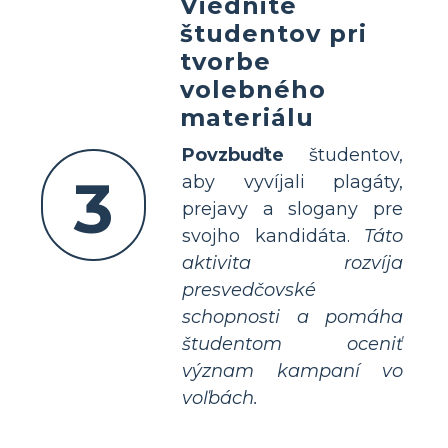
Viednite
študentov pri
tvorbe
volebného
materiálu
Povzbuďte
študentov,
3
aby vyvíjali plagáty,
prejavy a slogany pre
svojho kandidáta.
Táto
aktivita rozvíja
presvedčovské
schopnosti a pomáha
študentom oceniť
význam kampaní vo
voľbách.