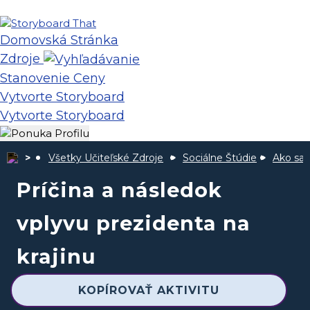
Domovská Stránka
Zdroje
Stanovenie Ceny
Vytvorte Storyboard
Vytvorte Storyboard
Všetky Učiteľské Zdroje
Sociálne Štúdie
Ako sa 
Príčina a následok
vplyvu prezidenta na
krajinu
KOPÍROVAŤ AKTIVITU