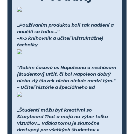
„Používaním produktu boli tak nadšení a
naučili sa toľko...“
–K-5 knihovník a učiteľ inštruktážnej
techniky
"Robím časovú os Napoleona a nechávam
[študentov] určiť, či bol Napoleon dobrý
alebo zlý človek alebo niekde medzi tým."
– Učiteľ histórie a špeciálneho Ed
„Študenti môžu byť kreatívni so
Storyboard That a majú na výber toľko
vizuálov... Vďaka tomu je skutočne
dostupný pre všetkých študentov v