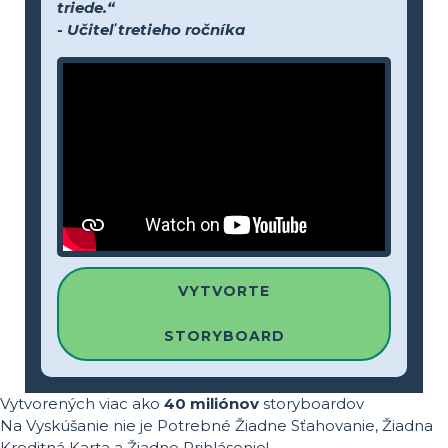
triede.“
- Učiteľ tretieho ročníka
VYTVORTE
STORYBOARD
Vytvorených viac ako
40 miliónov
storyboardov
Na Vyskúšanie nie je Potrebné Žiadne Sťahovanie, Žiadna
Kreditná Karta a Žiadne Prihlásenie!