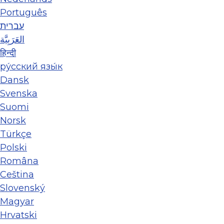
Português
עברית
العَرَبِيَّة
हिन्दी
ру́сский язы́к
Dansk
Svenska
Suomi
Norsk
Türkçe
Polski
Româna
Ceština
Slovenský
Magyar
Hrvatski