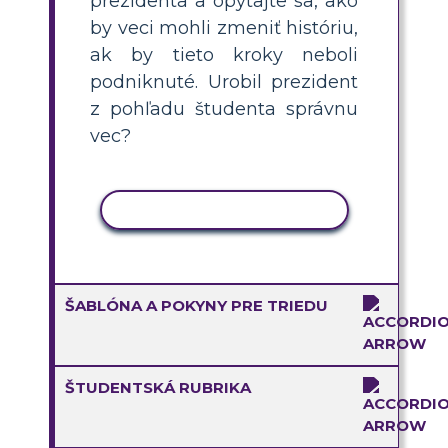
prezidenta a opýtajte sa, ako
by veci mohli zmeniť históriu,
ak by tieto kroky neboli
podniknuté. Urobil prezident
z pohľadu študenta správnu
vec?
KOPÍROVAŤ AKTIVITU
ŠABLÓNA A POKYNY PRE TRIEDU
ŠTUDENTSKÁ RUBRIKA