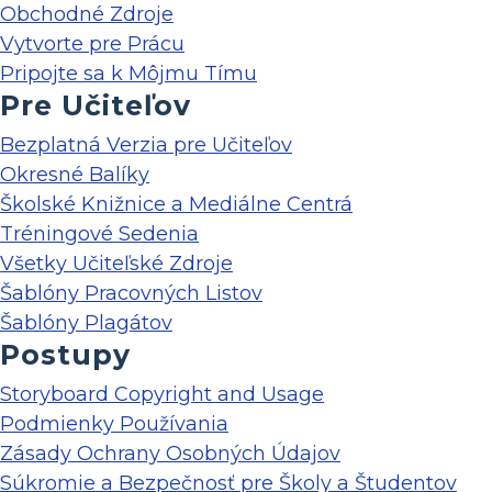
Obchodné Zdroje
Vytvorte pre Prácu
Pripojte sa k Môjmu Tímu
Pre Učiteľov
Bezplatná Verzia pre Učiteľov
Okresné Balíky
Školské Knižnice a Mediálne Centrá
Tréningové Sedenia
Všetky Učiteľské Zdroje
Šablóny Pracovných Listov
Šablóny Plagátov
Postupy
Storyboard Copyright and Usage
Podmienky Používania
Zásady Ochrany Osobných Údajov
Súkromie a Bezpečnosť pre Školy a Študentov