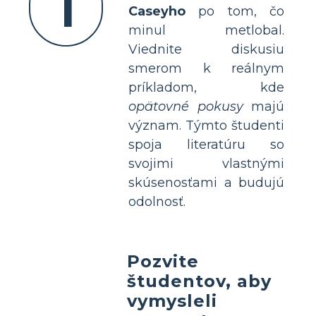
1
Caseyho
po tom, čo
minul metlobal.
Viednite diskusiu
smerom k reálnym
príkladom, kde
opätovné pokusy
majú
význam. Týmto študenti
spoja literatúru so
svojimi vlastnými
skúsenosťami a budujú
odolnosť.
Pozvite
študentov, aby
vymysleli