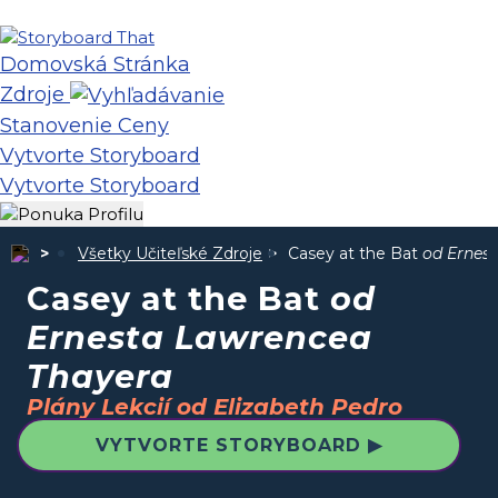
Domovská Stránka
Zdroje
Stanovenie Ceny
Vytvorte Storyboard
Vytvorte Storyboard
Všetky Učiteľské Zdroje
Casey at the Bat
od Ernes
Casey at the Bat
od
Ernesta Lawrencea
Thayera
Plány Lekcií od Elizabeth Pedro
VYTVORTE STORYBOARD ▶