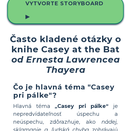
VYTVORTE STORYBOARD
▶
Často kladené otázky o
knihe Casey at the Bat
od Ernesta Lawrencea
Thayera
Čo je hlavná téma "Casey
pri pálke"?
Hlavná téma
„Casey pri pálke“
je
nepredvídateľnosť úspechu a
neúspechu, zdôrazňuje, ako
nádej,
sklamanie a ľudská chyba
zohrávajú