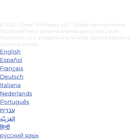
© 2026 - Clever Prototypes, LLC - Všetky práva vyhradené.
StoryboardThat je ochranná známka spoločnosti
Clever
Prototypes , LLC
a registrovaná na úrade USA pre patenty a
ochranné známky
English
Español
Français
Deutsch
Italiana
Nederlands
Português
עברית
العَرَبِيَّة
हिन्दी
ру́сский язы́к