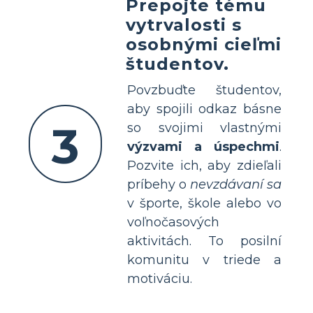
Prepojte tému
vytrvalosti s
osobnými cieľmi
študentov.
Povzbuďte študentov,
aby spojili odkaz básne
3
so svojimi vlastnými
výzvami a úspechmi
.
Pozvite ich, aby zdieľali
príbehy o
nevzdávaní sa
v športe, škole alebo vo
voľnočasových
aktivitách. To posilní
komunitu v triede a
motiváciu.