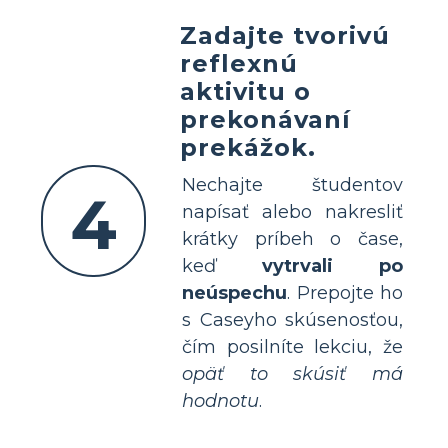
Zadajte tvorivú
reflexnú
aktivitu o
prekonávaní
prekážok.
Nechajte študentov
4
napísať alebo nakresliť
krátky príbeh o čase,
keď
vytrvali po
neúspechu
. Prepojte ho
s Caseyho skúsenosťou,
čím posilníte lekciu, že
opäť to skúsiť má
hodnotu
.