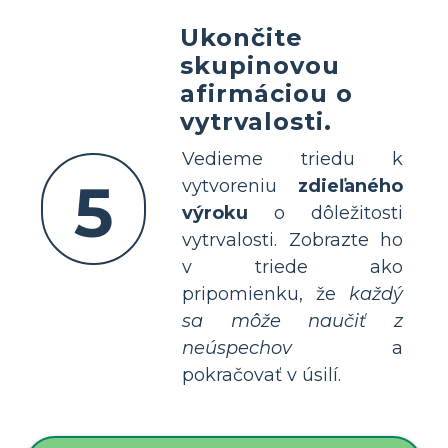
Ukončite
skupinovou
afirmáciou o
vytrvalosti.
Vedieme triedu k
5
vytvoreniu
zdieľaného
výroku
o dôležitosti
vytrvalosti. Zobrazte ho
v triede ako
pripomienku, že
každý
sa môže naučiť z
neúspechov
a
pokračovať v úsilí.