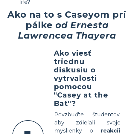
life?
Ako na to s Caseyom pri
pálke
od Ernesta
Lawrencea Thayera
Ako viesť
triednu
diskusiu o
vytrvalosti
pomocou
"Casey at the
Bat"?
Povzbuďte študentov,
aby zdieľali svoje
myšlienky o
reakcii