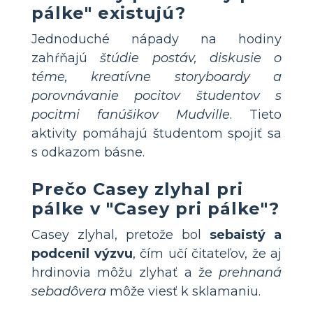
pálke" existujú?
Jednoduché nápady na hodiny
zahŕňajú
štúdie postáv, diskusie o
téme, kreatívne storyboardy a
porovnávanie pocitov študentov s
pocitmi fanúšikov Mudville
. Tieto
aktivity pomáhajú študentom spojiť sa
s odkazom básne.
Prečo Casey zlyhal pri
pálke v "Casey pri pálke"?
Casey zlyhal, pretože bol
sebaistý a
podcenil výzvu
, čím učí čitateľov, že aj
hrdinovia môžu zlyhať a že
prehnaná
sebadôvera
môže viesť k sklamaniu.