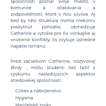
spoločnosti poznal svoje miesto v
komunite a očakávania a
zodpovednosti, ktoré s ňou súvisia. Aj
keď by táto štruktúra mohla niekomu
poskytnúť pohodlie, obmedzuje
Catherine a vytvára pre ňu vonkajšie aj
vnútorné konflikty, čo zvyšuje ústredné
napätie románu.
Pred začiatkom
Catherine, nazývanej
Birdy
, môžu študenti tiež ťažiť z
výskumu nasledujúcich aspektov
stredovekej spoločnosti:
Cirkev a náboženstvo
Hygiena
Manželské zvyky