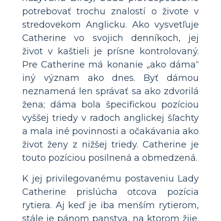
potrebovať trochu znalostí o živote v
stredovekom Anglicku. Ako vysvetľuje
Catherine vo svojich denníkoch, jej
život v kaštieli je prísne kontrolovaný.
Pre Catherine má konanie „ako dáma“
iný význam ako dnes. Byť dámou
neznamená len správať sa ako zdvorilá
žena; dáma bola špecifickou pozíciou
vyššej triedy v radoch anglickej šľachty
a mala iné povinnosti a očakávania ako
život ženy z nižšej triedy. Catherine je
touto pozíciou posilnená a obmedzená.
K jej privilegovanému postaveniu Lady
Catherine prislúcha otcova pozícia
rytiera. Aj keď je iba menším rytierom,
stále je pánom panstva, na ktorom žije.