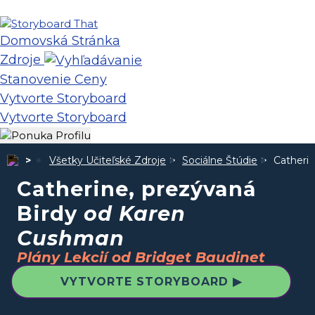
Domovská Stránka
Zdroje
Stanovenie Ceny
Vytvorte Storyboard
Vytvorte Storyboard
Všetky Učiteľské Zdroje
Sociálne Štúdie
Catherin
Catherine, prezývaná
Birdy
od Karen
Cushman
Plány Lekcií od Bridget Baudinet
VYTVORTE STORYBOARD ▶