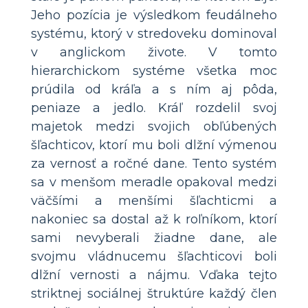
Jeho pozícia je výsledkom feudálneho
systému, ktorý v stredoveku dominoval
v anglickom živote. V tomto
hierarchickom systéme všetka moc
prúdila od kráľa a s ním aj pôda,
peniaze a jedlo. Kráľ rozdelil svoj
majetok medzi svojich obľúbených
šľachticov, ktorí mu boli dlžní výmenou
za vernosť a ročné dane. Tento systém
sa v menšom meradle opakoval medzi
väčšími a menšími šľachticmi a
nakoniec sa dostal až k roľníkom, ktorí
sami nevyberali žiadne dane, ale
svojmu vládnucemu šľachticovi boli
dlžní vernosti a nájmu. Vďaka tejto
striktnej sociálnej štruktúre každý člen