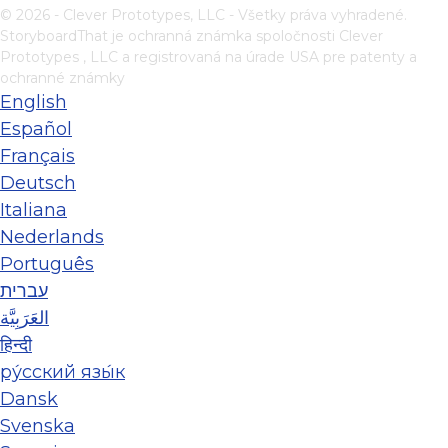
© 2026 - Clever Prototypes, LLC - Všetky práva vyhradené.
StoryboardThat je ochranná známka spoločnosti
Clever
Prototypes , LLC
a registrovaná na úrade USA pre patenty a
ochranné známky
English
Español
Français
Deutsch
Italiana
Nederlands
Português
עברית
العَرَبِيَّة
हिन्दी
ру́сский язы́к
Dansk
Svenska