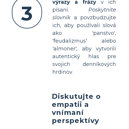
výrazy a frázy
v ich
3
písaní.
Poskytnite
slovník
a povzbudzujte
ich, aby používali slová
ako 'panstvo',
'feudalizmus' alebo
'almoner', aby vytvorili
autentický hlas pre
svojich denníkových
hrdinov.
Diskutujte o
empatii a
vnímaní
perspektívy