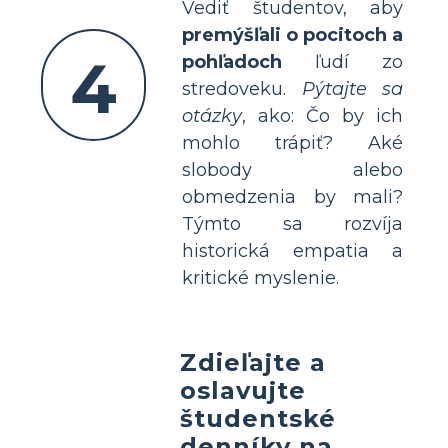
Vediť študentov, aby
premýšľali o pocitoch a
4
pohľadoch
ľudí zo
stredoveku.
Pýtajte sa
otázky
, ako: Čo by ich
mohlo trápiť? Aké
slobody alebo
obmedzenia by mali?
Týmto sa rozvíja
historická empatia a
kritické myslenie.
Zdieľajte a
oslavujte
študentské
denníky na