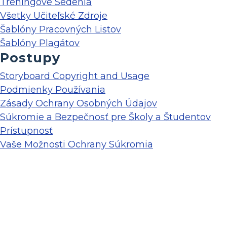
Tréningové Sedenia
Všetky Učiteľské Zdroje
Šablóny Pracovných Listov
Šablóny Plagátov
Postupy
Storyboard Copyright and Usage
Podmienky Používania
Zásady Ochrany Osobných Údajov
Súkromie a Bezpečnosť pre Školy a Študentov
Prístupnosť
Vaše Možnosti Ochrany Súkromia