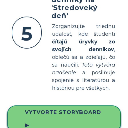
'Stredoveký
deň'
5
Zorganizujte triednu
udalosť, kde študenti
čítajú úryvky zo
svojich denníkov
,
oblečú sa a zdieľajú, čo
sa naučili.
Toto vytvára
nadšenie
a posilňuje
spojenie s literatúrou a
históriou pre všetkých.
VYTVORTE STORYBOARD
▶