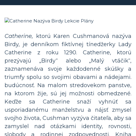
Catherine,
ktorú Karen Cushmanová nazýva
Birdy, je denníkom fiktívnej tínedžerky Lady
Catherine z roku 1290. Catherine, ktorú
prezývajú „Birdy“ alebo „Malý vtáčik“,
zaznamenáva svoje každodenné skúšky a
triumfy spolu so svojimi obavami a nádejami.
budúcnosť. Na malom stredovekom panstve,
na ktorom žije, sú jej možnosti obmedzené.
Keďže sa Catherine snaží vyhnúť sa
usporiadanému manželstvu a nájsť zmysel
svojho života, Cushman vyzýva čitateľa, aby sa
zamyslel nad otázkami identity, rovnosti,
slobody a rodinnej zodpovednosti. Kniha