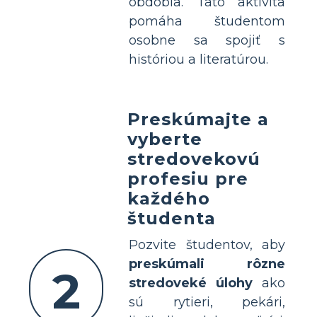
obdobia. Táto aktivita
pomáha študentom
osobne sa spojiť s
históriou a literatúrou.
Preskúmajte a
vyberte
stredovekovú
profesiu pre
každého
študenta
Pozvite študentov, aby
preskúmali rôzne
2
stredoveké úlohy
ako
sú rytieri, pekári,