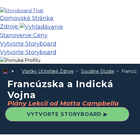
Domovská Stránka
Zdroje
Stanovenie Ceny
Vytvorte Storyboard
Vytvorte Storyboard
Všetky Učiteľské Zdroje
Sociálne Štúdie
Francúzs
Francúzska a Indická
Vojna
Plány Lekcií od Matta Campbella
VYTVORTE STORYBOARD ▶