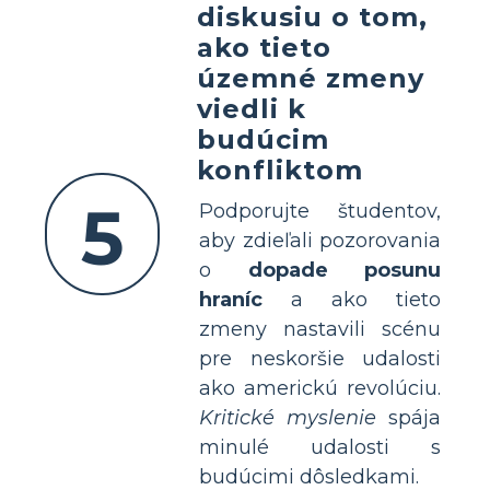
diskusiu o tom,
ako tieto
územné zmeny
viedli k
budúcim
konfliktom
5
Podporujte študentov,
aby zdieľali pozorovania
o
dopade posunu
hraníc
a ako tieto
zmeny nastavili scénu
pre neskoršie udalosti
ako americkú revolúciu.
Kritické myslenie
spája
minulé udalosti s
budúcimi dôsledkami.