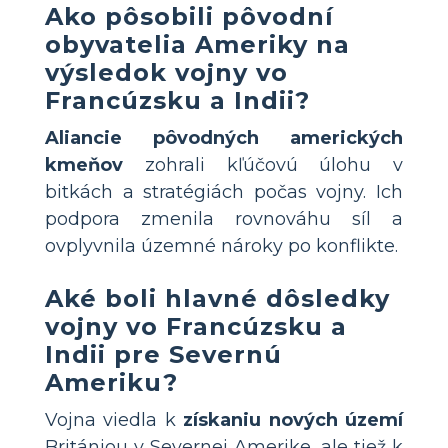
Ako pôsobili pôvodní
obyvatelia Ameriky na
výsledok vojny vo
Francúzsku a Indii?
Aliancie pôvodných amerických
kmeňov
zohrali kľúčovú úlohu v
bitkách a stratégiách počas vojny. Ich
podpora zmenila rovnováhu síl a
ovplyvnila územné nároky po konflikte.
Aké boli hlavné dôsledky
vojny vo Francúzsku a
Indii pre Severnú
Ameriku?
Vojna viedla k
získaniu nových území
Britániou v Severnej Amerike, ale tiež k