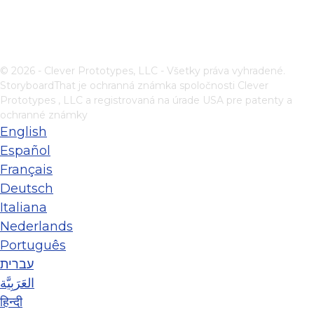
© 2026 - Clever Prototypes, LLC - Všetky práva vyhradené.
StoryboardThat je ochranná známka spoločnosti
Clever
Prototypes , LLC
a registrovaná na úrade USA pre patenty a
ochranné známky
English
Español
Français
Deutsch
Italiana
Nederlands
Português
עברית
العَرَبِيَّة
हिन्दी