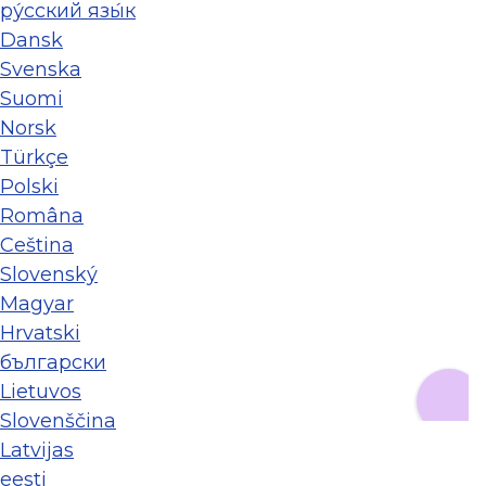
ру́сский язы́к
Dansk
Svenska
Suomi
Norsk
Türkçe
Polski
Româna
Ceština
Slovenský
Magyar
Hrvatski
български
Lietuvos
Slovenščina
Latvijas
eesti