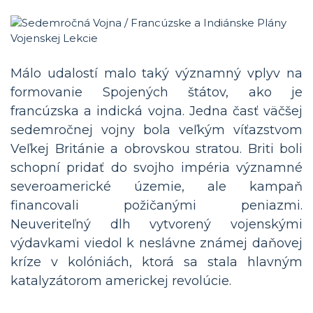
Málo udalostí malo taký významný vplyv na
formovanie Spojených štátov, ako je
francúzska a indická vojna. Jedna časť väčšej
sedemročnej vojny bola veľkým víťazstvom
Veľkej Británie a obrovskou stratou. Briti boli
schopní pridať do svojho impéria významné
severoamerické územie, ale kampaň
financovali požičanými peniazmi.
Neuveriteľný dlh vytvorený vojenskými
výdavkami viedol k neslávne známej daňovej
kríze v kolóniách, ktorá sa stala hlavným
katalyzátorom americkej revolúcie.