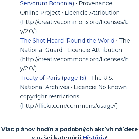
Servorum Bononia)
• Provenance
Online Project • Licencie Attribution
(http://creativecommons.org/licenses/b
y/2.0/)
The Shot Heard 'Round the World
• The
National Guard • Licencie Attribution
(http://creativecommons.org/licenses/b
y/2.0/)
Treaty of Paris (page 15)
• The U.S.
National Archives • Licencie No known
copyright restrictions
(http://flickr.com/commons/usage/)
Viac plánov hodín a podobných aktivít nájdete
v našej kategórii
História
!