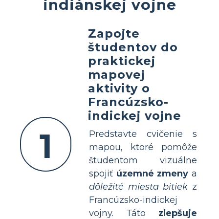
indiánskej vojne
Zapojte
študentov do
praktickej
mapovej
aktivity o
Francúzsko-
indickej vojne
1
Predstavte cvičenie s
mapou, ktoré pomôže
študentom vizuálne
spojiť
územné zmeny
a
dôležité miesta bitiek
z
Francúzsko-indickej
vojny. Táto
zlepšuje