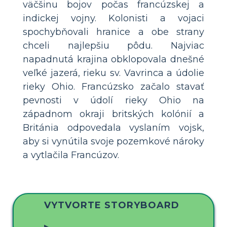
väčšinu bojov počas francúzskej a
indickej vojny. Kolonisti a vojaci
spochybňovali hranice a obe strany
chceli najlepšiu pôdu. Najviac
napadnutá krajina obklopovala dnešné
veľké jazerá, rieku sv. Vavrinca a údolie
rieky Ohio. Francúzsko začalo stavať
pevnosti v údolí rieky Ohio na
západnom okraji britských kolónií a
Británia odpovedala vyslaním vojsk,
aby si vynútila svoje pozemkové nároky
a vytlačila Francúzov.
VYTVORTE STORYBOARD