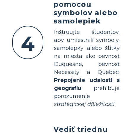
pomocou
symbolov alebo
samolepiek
Inštruujte študentov,
4
aby umiestnili symboly,
samolepky alebo štítky
na miesta ako pevnosť
Duquesne, pevnosť
Necessity a Quebec.
Prepojenie udalostí s
geografiu
prehlbuje
porozumenie
strategickej dôležitosti
.
Vediť triednu