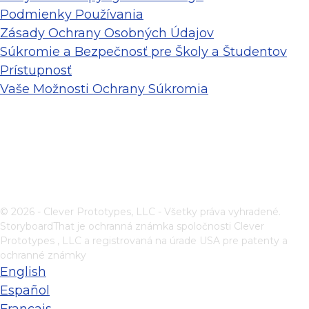
Podmienky Používania
Zásady Ochrany Osobných Údajov
Súkromie a Bezpečnosť pre Školy a Študentov
Prístupnosť
Vaše Možnosti Ochrany Súkromia
© 2026 - Clever Prototypes, LLC - Všetky práva vyhradené.
StoryboardThat je ochranná známka spoločnosti
Clever
Prototypes , LLC
a registrovaná na úrade USA pre patenty a
ochranné známky
English
Español
Français