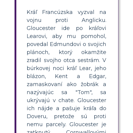
Kráľ Francúzska vyzval na
vojnu proti Anglicku.
Gloucester ide po kráľovi
Learovi, aby mu pomohol,
povedal Edmundovi o svojich
plánoch, ktorý okamžite
zradil svojho otca sestrám. V
búrkovej noci kráľ Lear, jeho
blázon, Kent a Edgar,
zamaskovaní ako žobrák a
nazývajúc sa "Tom", sa
ukrývajú v chate. Gloucester
ich nájde a pašuje kráľa do
Doveru, pretože sú proti
nemu parcely. Gloucester je
zatknutý Cornwallovými