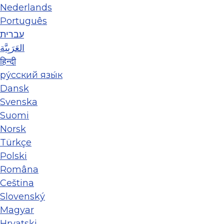
Nederlands
Português
עברית
العَرَبِيَّة
हिन्दी
ру́сский язы́к
Dansk
Svenska
Suomi
Norsk
Türkçe
Polski
Româna
Ceština
Slovenský
Magyar
Hrvatski