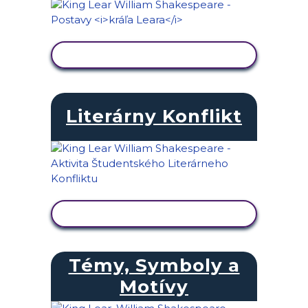
ZOBRAZIŤ AKTIVITU
Literárny Konflikt
ZOBRAZIŤ AKTIVITU
Témy, Symboly a
Motívy