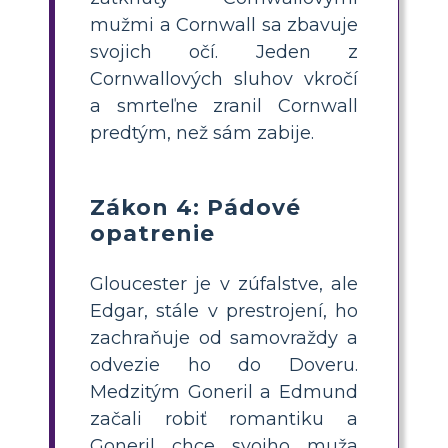
mužmi a Cornwall sa zbavuje
svojich očí. Jeden z
Cornwallových sluhov vkročí
a smrteľne zranil Cornwall
predtým, než sám zabije.
Zákon 4: Pádové
opatrenie
Gloucester je v zúfalstve, ale
Edgar, stále v prestrojení, ho
zachraňuje od samovraždy a
odvezie ho do Doveru.
Medzitým Goneril a Edmund
začali robiť romantiku a
Goneril chce svojho muža