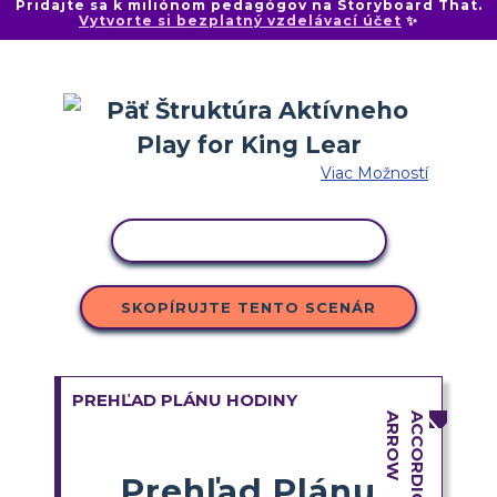
Pridajte sa k miliónom pedagógov na Storyboard That.
Vytvorte si bezplatný vzdelávací účet
✨
Viac Možností
KOPÍROVAŤ AKTIVITU
SKOPÍRUJTE TENTO SCENÁR
PREHĽAD PLÁNU HODINY
Prehľad Plánu