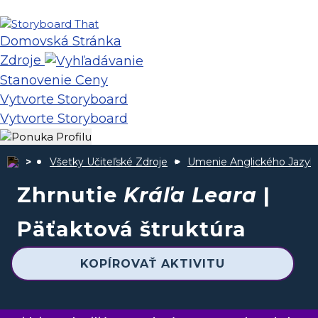
Domovská Stránka
Zdroje
Stanovenie Ceny
Vytvorte Storyboard
Vytvorte Storyboard
Všetky Učiteľské Zdroje
Umenie Anglického Jazyk
Zhrnutie
Kráľa Leara
|
Päťaktová štruktúra
KOPÍROVAŤ AKTIVITU