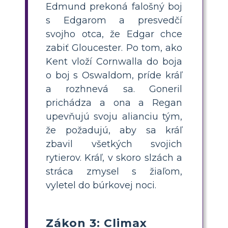
Edmund prekoná falošný boj
s Edgarom a presvedčí
svojho otca, že Edgar chce
zabiť Gloucester. Po tom, ako
Kent vloží Cornwalla do boja
o boj s Oswaldom, príde kráľ
a rozhnevá sa. Goneril
prichádza a ona a Regan
upevňujú svoju alianciu tým,
že požadujú, aby sa kráľ
zbavil všetkých svojich
rytierov. Kráľ, v skoro slzách a
stráca zmysel s žiaľom,
vyletel do búrkovej noci.
Zákon 3: Climax