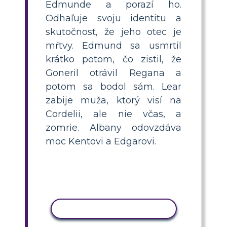
Edmunde a porazí ho.
Odhaľuje svoju identitu a
skutočnosť, že jeho otec je
mŕtvy. Edmund sa usmrtil
krátko potom, čo zistil, že
Goneril otrávil Regana a
potom sa bodol sám. Lear
zabije muža, ktorý visí na
Cordelii, ale nie včas, a
zomrie. Albany odovzdáva
moc Kentovi a Edgarovi.
KOPÍROVAŤ AKTIVITU