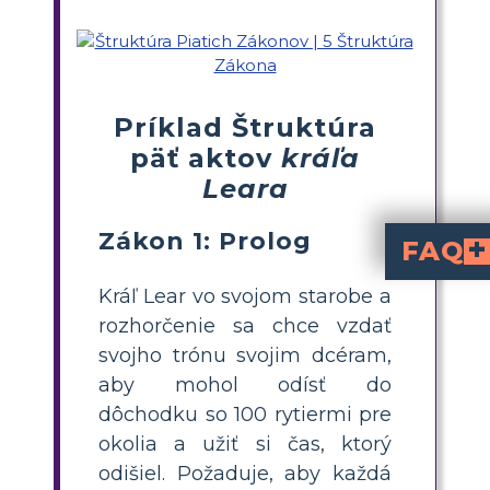
Príklad Štruktúra
päť aktov
kráľa
Leara
Zákon 1: Prolog
FAQ
rozdeľuje hru na úvod (expozíciu), konflikt, stúpajúcu akciu, vyvrcholenie, zostupnú akciu a rozuzlenie. Každý a
Ako môžem vytvori
päťaktovú štru
rozdelte svoj storyboard do šiestich buniek: Úvod, Konflik
Aké sú niektoré prí
Kľúčové scény zahŕňajú: Delba kráľovstva od Lera (Úvod),
Prečo je päťaktová štruktú
pomáha študentom organizovať zložité udalosti, uľahčuje sledovanie zápletky
, porozumenie motivácií pos
Aké sú niektoré tipy
ako storyboardy, povzbudzujte skupinové alebo individuálne diagramy deja, rozdeľte jazyk na časti a spájajte rozhodnutia postáv s reálnymi dilemami. Zameranie na päťaktovú štruktúru zjednodušu
Kráľ Lear vo svojom starobe a
rozhorčenie sa chce vzdať
svojho trónu svojim dcéram,
aby mohol odísť do
dôchodku so 100 rytiermi pre
okolia a užiť si čas, ktorý
odišiel. Požaduje, aby každá