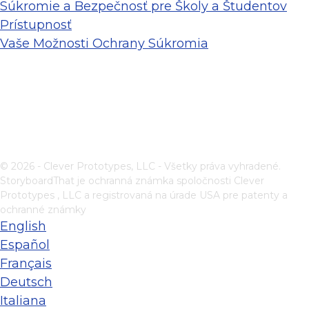
Súkromie a Bezpečnosť pre Školy a Študentov
Prístupnosť
Vaše Možnosti Ochrany Súkromia
© 2026 - Clever Prototypes, LLC - Všetky práva vyhradené.
StoryboardThat je ochranná známka spoločnosti
Clever
Prototypes , LLC
a registrovaná na úrade USA pre patenty a
ochranné známky
English
Español
Français
Deutsch
Italiana