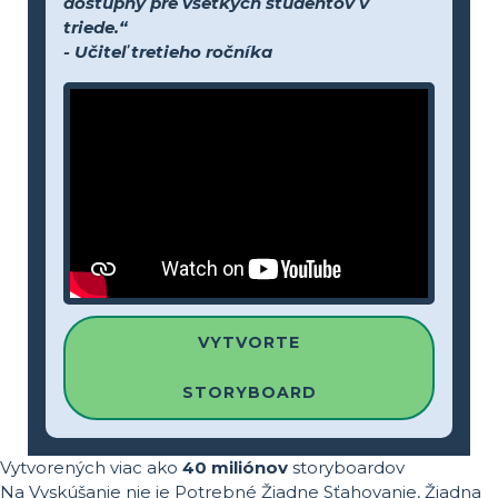
dostupný pre všetkých študentov v
triede.“
- Učiteľ tretieho ročníka
VYTVORTE
STORYBOARD
Vytvorených viac ako
40 miliónov
storyboardov
Na Vyskúšanie nie je Potrebné Žiadne Sťahovanie, Žiadna