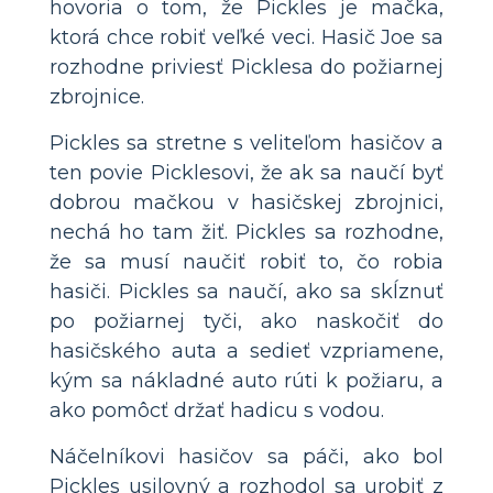
hovoria o tom, že Pickles je mačka,
ktorá chce robiť veľké veci. Hasič Joe sa
rozhodne priviesť Picklesa do požiarnej
zbrojnice.
Pickles sa stretne s veliteľom hasičov a
ten povie Picklesovi, že ak sa naučí byť
dobrou mačkou v hasičskej zbrojnici,
nechá ho tam žiť. Pickles sa rozhodne,
že sa musí naučiť robiť to, čo robia
hasiči. Pickles sa naučí, ako sa skĺznuť
po požiarnej tyči, ako naskočiť do
hasičského auta a sedieť vzpriamene,
kým sa nákladné auto rúti k požiaru, a
ako pomôcť držať hadicu s vodou.
Náčelníkovi hasičov sa páči, ako bol
Pickles usilovný a rozhodol sa urobiť z