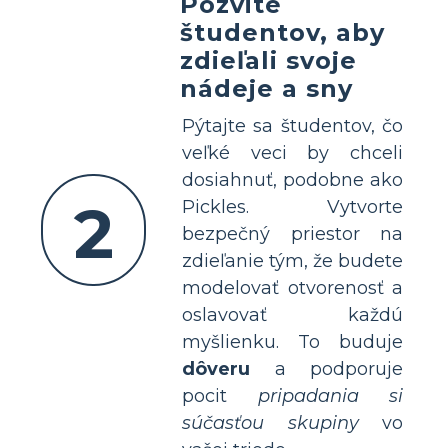
Pozvite
študentov, aby
zdieľali svoje
nádeje a sny
Pýtajte sa študentov, čo
veľké veci by chceli
dosiahnuť, podobne ako
2
Pickles. Vytvorte
bezpečný priestor na
zdieľanie tým, že budete
modelovať otvorenosť a
oslavovať každú
myšlienku. To buduje
dôveru
a podporuje
pocit
pripadania si
súčasťou skupiny
vo