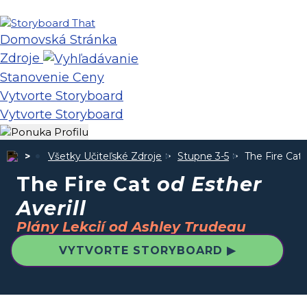
Domovská Stránka
Zdroje
Stanovenie Ceny
Vytvorte Storyboard
Vytvorte Storyboard
Všetky Učiteľské Zdroje
Stupne 3-5
The Fire Cat
The Fire Cat
od Esther
Averill
Plány Lekcií od Ashley Trudeau
VYTVORTE STORYBOARD ▶