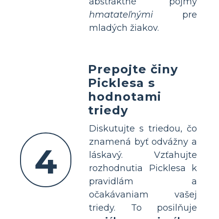
abstraktné pojmy
hmatateľnými
pre
mladých žiakov.
Prepojte činy
Picklesa s
hodnotami
triedy
Diskutujte s triedou, čo
znamená byť odvážny a
4
láskavý. Vzťahujte
rozhodnutia Picklesa k
pravidlám a
očakávaniam vašej
triedy. To posilňuje