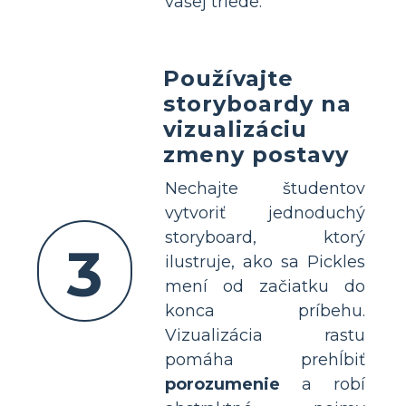
vašej triede.
Používajte
storyboardy na
vizualizáciu
zmeny postavy
Nechajte študentov
vytvoriť jednoduchý
storyboard, ktorý
3
ilustruje, ako sa Pickles
mení od začiatku do
konca príbehu.
Vizualizácia rastu
pomáha prehĺbiť
porozumenie
a robí