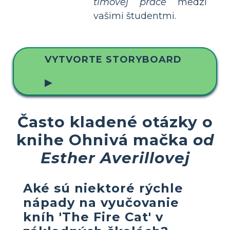
tímovej práce
medzi
vašimi študentmi.
VYTVORTE STORYBOARD
▶
Často kladené otázky o
knihe Ohnivá mačka
od
Esther Averillovej
Aké sú niektoré rýchle
nápady na vyučovanie
kníh 'The Fire Cat' v