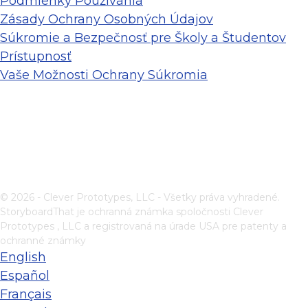
Podmienky Používania
Zásady Ochrany Osobných Údajov
Súkromie a Bezpečnosť pre Školy a Študentov
Prístupnosť
Vaše Možnosti Ochrany Súkromia
© 2026 - Clever Prototypes, LLC - Všetky práva vyhradené.
StoryboardThat je ochranná známka spoločnosti
Clever
Prototypes , LLC
a registrovaná na úrade USA pre patenty a
ochranné známky
English
Español
Français