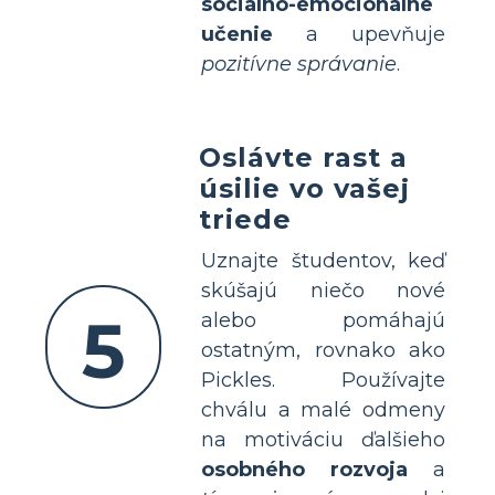
sociálno-emocionálne
učenie
a upevňuje
pozitívne správanie
.
Oslávte rast a
úsilie vo vašej
triede
Uznajte študentov, keď
skúšajú niečo nové
5
alebo pomáhajú
ostatným, rovnako ako
Pickles. Používajte
chválu a malé odmeny
na motiváciu ďalšieho
osobného rozvoja
a