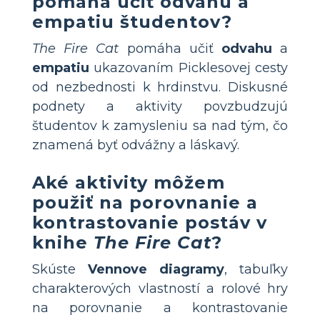
pomáha učiť odvahu a
empatiu študentov?
The Fire Cat
pomáha učiť
odvahu
a
empatiu
ukazovaním Picklesovej cesty
od nezbednosti k hrdinstvu. Diskusné
podnety a aktivity povzbudzujú
študentov k zamysleniu sa nad tým, čo
znamená byť odvážny a láskavý.
Aké aktivity môžem
použiť na porovnanie a
kontrastovanie postáv v
knihe
The Fire Cat
?
Skúste
Vennove diagramy
, tabuľky
charakterových vlastností a rolové hry
na porovnanie a kontrastovanie