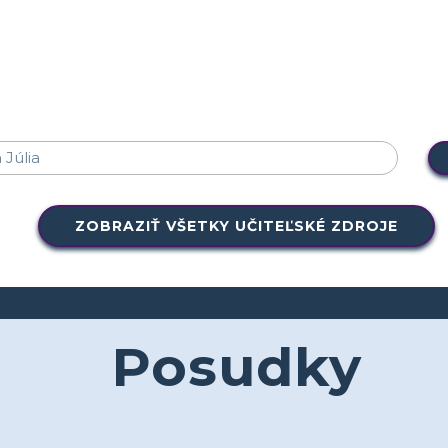
ZOBRAZIŤ VŠETKY UČITEĽSKÉ ZDROJE
Posudky