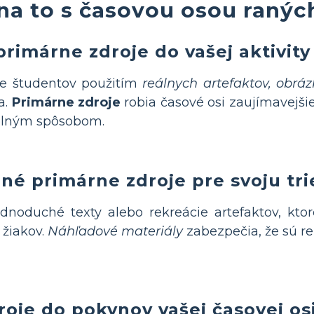
na to s časovou osou raných
primárne zdroje do vašej aktivity
 študentov použitím
reálnych artefaktov, obrá
a.
Primárne zdroje
robia časové osi zaujímavejši
plným spôsobom.
né primárne zdroje pre svoju tr
dnoduché texty alebo rekreácie artefaktov, kto
 žiakov.
Náhľadové materiály
zabezpečia, že sú re
roje do pokynov vašej časovej os