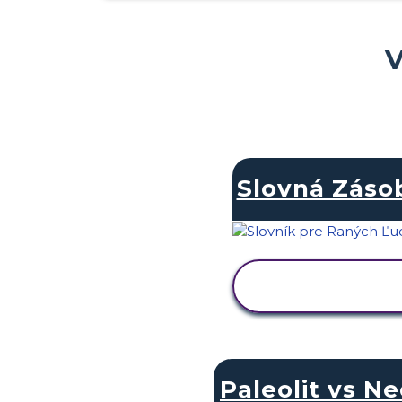
V
Slovná Záso
ZOBRAZIŤ
AKTIVITU
Paleolit vs Ne