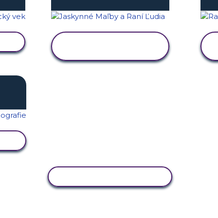
U
ZOBRAZIŤ
AKTIVITU
U
KOPÍROVAŤ AKTIVITU