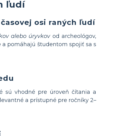
 ľudí
 časovej osi raných ľudí
zkov alebo úryvkov
od archeológov,
e a pomáhajú študentom spojiť sa s
iedu
ré sú vhodné pre úroveň čítania a
levantné a prístupné pre ročníky 2–
i