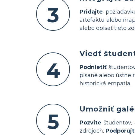
3
Pridajte
požiadavku
artefaktu alebo map
alebo opísať tieto z
Viedť študent
4
Podnietiť
študentov,
písané alebo ústne r
historická empatia.
Umožniť galé
5
Pozvite
študentov, 
zdrojoch.
Podporujt