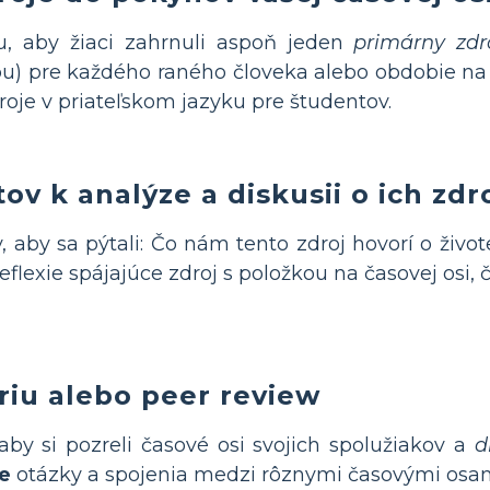
, aby žiaci zahrnuli aspoň jeden
primárny zdr
u) pre každého raného človeka alebo obdobie na 
droje v priateľskom jazyku pre študentov.
ov k analýze a diskusii o ich zdr
 aby sa pýtali: Čo nám tento zdroj hovorí o živo
eflexie spájajúce zdroj s položkou na časovej osi, 
riu alebo peer review
aby si pozreli časové osi svojich spolužiakov a
d
e
otázky a spojenia medzi rôznymi časovými osami