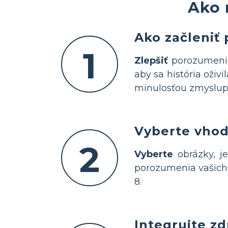
Ako 
Ako začleniť 
1
Zlepšiť
porozumenie
aby sa história oživil
minulosťou zmyslu
Vyberte vhod
2
Vyberte
obrázky, je
porozumenia vašich
8.
Integrujte zd