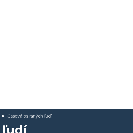
a
Časová os raných ľudí
 ľudí