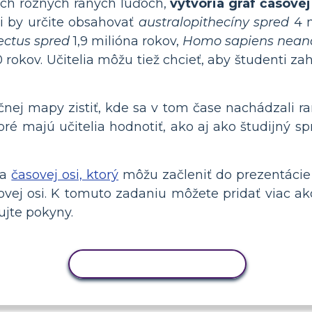
ých rôznych raných ľuďoch,
vytvoria graf časovej
i by určite obsahovať
australopithecíny spred
4 m
ectus spred
1,9 milióna rokov,
Homo sapiens neand
rokov. Učitelia môžu tiež chcieť, aby študenti zah
j mapy zistiť, kde sa v tom čase nachádzali raní
oré majú učitelia hodnotiť, ako aj ako študijný s
a
časovej osi, ktorý
môžu začleniť do prezentácie a
sovej osi. K tomuto zadaniu môžete pridať viac a
ujte pokyny.
KOPÍROVAŤ AKTIVITU