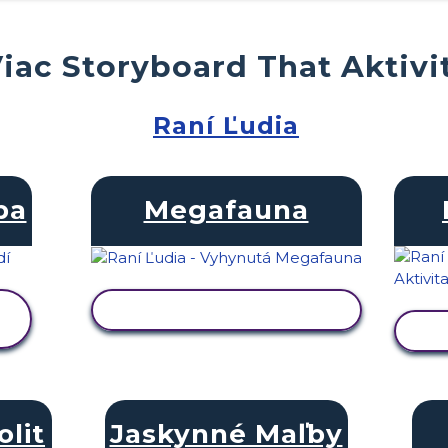
iac Storyboard That Aktivi
Raní Ľudia
ba
Megafauna
ZOBRAZIŤ AKTIVITU
olit
Jaskynné Maľby