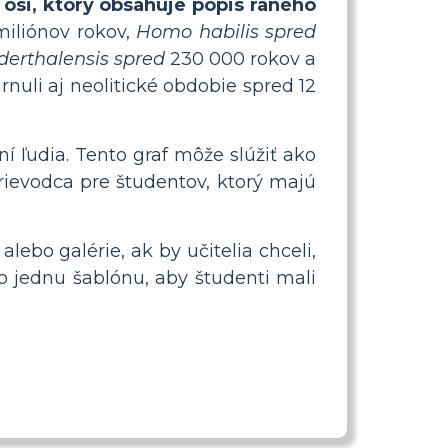
 osi, ktorý obsahuje popis raného
iliónov rokov,
Homo habilis spred
erthalensis spred
230 000 rokov a
rnuli aj neolitické obdobie spred 12
 ľudia. Tento graf môže slúžiť ako
prievodca pre študentov, ktorý majú
lebo galérie, ak by učitelia chceli,
ko jednu šablónu, aby študenti mali