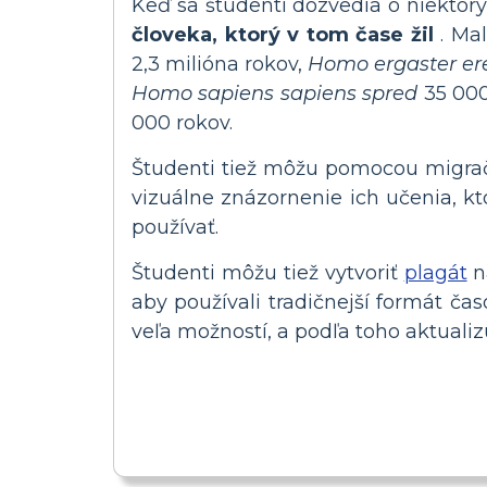
Keď sa študenti dozvedia o niektor
človeka, ktorý v tom čase žil
. Mal
2,3 milióna rokov,
Homo ergaster er
Homo sapiens sapiens spred
35 000 
000 rokov.
Študenti tiež môžu pomocou migračne
vizuálne znázornenie ich učenia, kt
používať.
Študenti môžu tiež vytvoriť
plagát
n
aby používali tradičnejší formát ča
veľa možností, a podľa toho aktualiz