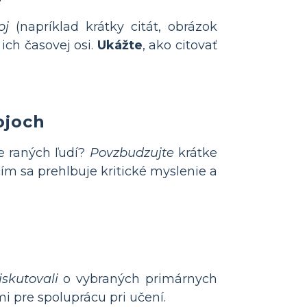
oj
(napríklad krátky citát, obrázok
ich časovej osi.
Ukážte
, ako citovať
ojoch
te raných ľudí?
Povzbudzujte
krátke
čím sa prehlbuje kritické myslenie a
iskutovali
o vybraných primárnych
 pre spoluprácu pri učení.