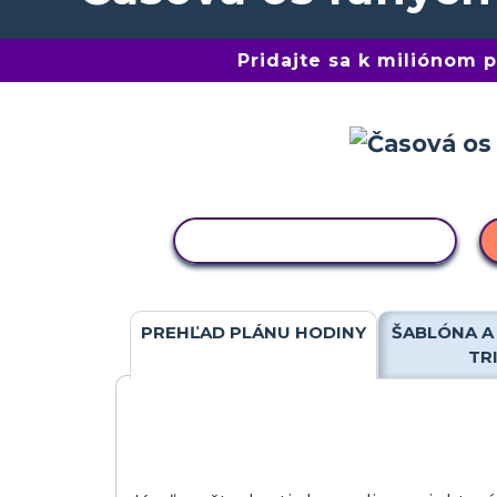
Pridajte sa k miliónom
KOPÍROVAŤ AKTIVITU
PREHĽAD PLÁNU HODINY
ŠABLÓNA A
TR