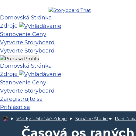
Domovská Stránka
Zdroje
Stanovenie Ceny
Vytvorte Storyboard
Vytvorte Storyboard
Domovská Stránka
Zdroje
Stanovenie Ceny
Vytvorte Storyboard
Zaregistrujte sa
Prihlásiť sa
Všetky Učiteľské Zdroje
Sociálne Štúdie
Raní Ľudi
Časová os raných