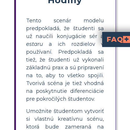
Tento scenár modelu
predpokladá, že študenti sa
už naučili konjugácie sér a
FAQ
estaru
a ich rozdielov v
Aká je kreatívna scénická aktivita na precvičovanie ser vs.
„Kreatívna scénická aktivita“ na ser vs. estar zahŕňa vyt
, čím posilňu
Ako môžem pomôcť št
, kde študenti musia opisovať ľudí, miesta a objekty pomocou ser a estar. Povzbudzujte ich, ab
dočasné stavy
(estar) a poskytujte spätnú 
Aké sú niektoré príkla
Hoy es lunes
(emoje). Použite scény na pod
identitu, polohu, em
Aký je najlepší s
ústne prezen
opisujúce ich kreatívne scény alebo požiadavka na zložitejšiu slovnú zásobu a nuansované vety. Nechajte ich prepojiť ďalšie témy ako
obľúbené/neobľúbené veci, ko
Ako môžem spraviť precvičovanie ser vs. estar zábavnejším pre študentov stredných škôl?
, rolové hry alebo digitálne nástroje, kde študenti ilustrujú a opisujú sc
používaní. Predpokladá sa
tiež, že študenti už vykonali
základnú prax a sú pripravení
na to, aby to všetko spojili.
Tvorivá scéna je tiež vhodná
na poskytnutie diferenciácie
pre pokročilých študentov.
Umožnite študentom vytvoriť
si vlastnú kreatívnu scénu,
ktorá bude zameraná na