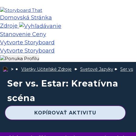
Domovská Stránka
Zdroje
Stanovenie Ceny
Vytvorte Storyboard
Vytvorte Storyboard
Všetky Učiteľské Zdroje
Svetové Jazyky
Ser vs 
Ser vs. Estar: Kreatívna
scéna
KOPÍROVAŤ AKTIVITU