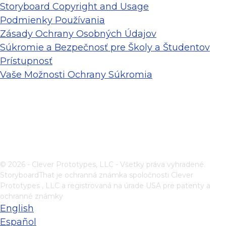
Storyboard Copyright and Usage
Podmienky Používania
Zásady Ochrany Osobných Údajov
Súkromie a Bezpečnosť pre Školy a Študentov
Prístupnosť
Vaše Možnosti Ochrany Súkromia
© 2026 - Clever Prototypes, LLC - Všetky práva vyhradené.
StoryboardThat je ochranná známka spoločnosti
Clever
Prototypes , LLC
a registrovaná na úrade USA pre patenty a
ochranné známky
English
Español