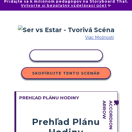
Pridajte sa k miliónom pedagógov na Storyboard That.
Vytvorte si bezplatný vzdelávací účet
✨
Viac Možností
KOPÍROVAŤ AKTIVITU
SKOPÍRUJTE TENTO SCENÁR
PREHĽAD PLÁNU HODINY
Prehľad Plánu
Hodiny