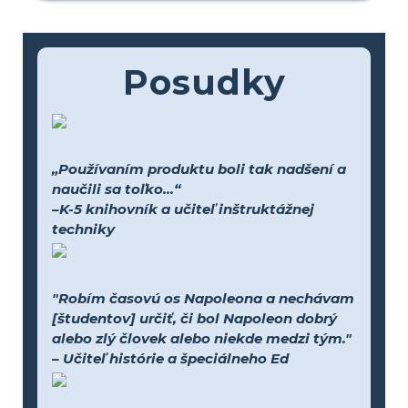
Posudky
„Používaním produktu boli tak nadšení a
naučili sa toľko...“
–K-5 knihovník a učiteľ inštruktážnej
techniky
"Robím časovú os Napoleona a nechávam
[študentov] určiť, či bol Napoleon dobrý
alebo zlý človek alebo niekde medzi tým."
– Učiteľ histórie a špeciálneho Ed