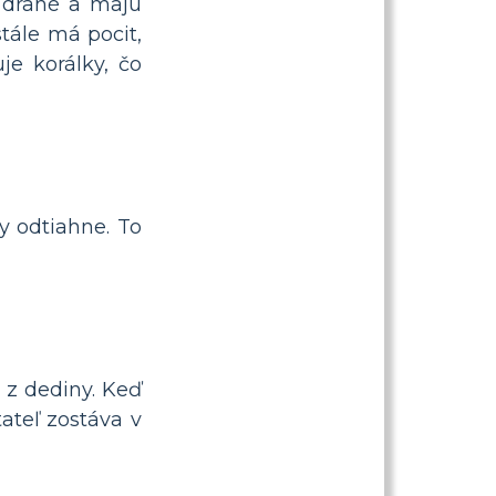
i drahé a majú
stále má pocit,
e korálky, čo
y odtiahne. To
 z dediny. Keď
ateľ zostáva v