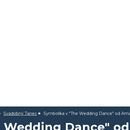
Svadobný Tanec
Symbolika v "The Wedding Dance" od Am
e Wedding Dance" od