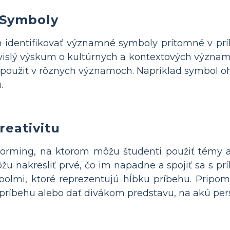
e Symboly
identifikovať významné symboly prítomné v prí
vislý výskum o kultúrnych a kontextových význa
 použiť v rôznych významoch. Napríklad symbol 
.
reativitu
torming, na ktorom môžu študenti použiť témy a
ôžu nakresliť prvé, čo im napadne a spojiť sa s p
bolmi, ktoré reprezentujú hĺbku príbehu. Pripo
príbehu alebo dať divákom predstavu, na akú per