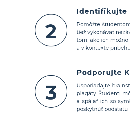
Identifikujt
2
Pomôžte študentom 
tiež vykonávať nezá
tom, ako ich možno
a v kontexte príbehu
Podporujte K
3
Usporiadajte brains
plagáty. Študenti m
a spájať ich so sym
poskytnúť podstatu 