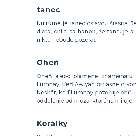
tanec
Kultúrne je tanec oslavou šťastia. J
dieťa, cítila sa hanbiť, že tancuj
nikto nebude pozerať.
Oheň
Oheň alebo plamene znamenajú inte
Lumnay. Keď Awiyao otriasne otvory
Neskôr, keď Lumnay pozoruje ohňu z 
oddelenie od muža, ktorého miluje.
Korálky