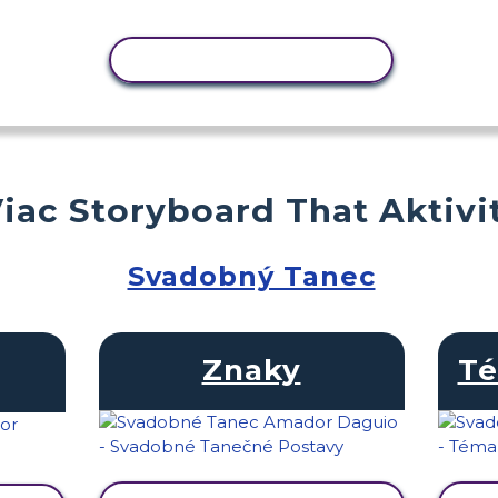
KOPÍROVAŤ AKTIVITU
iac Storyboard That Aktivi
Svadobný Tanec
Znaky
Té