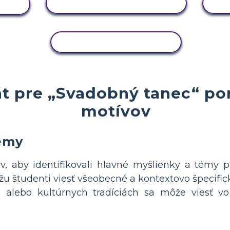
ZOBRAZIŤ AKTIVITU
U
KOPÍROVAŤ AKTIVITU
gát pre „Svadobný tanec“ 
motívov
émy
v, aby identifikovali hlavné myšlienky a témy 
žu študenti viesť všeobecné a kontextovo špecific
h alebo kultúrnych tradíciách sa môže viesť 