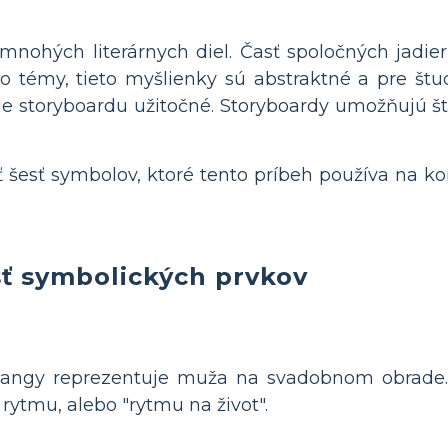
nohých literárnych diel. Časť spoločných jadier
témy, tieto myšlienky sú abstraktné a pre štud
itie storyboardu užitočné. Storyboardy umožňujú 
ť šesť symbolov, ktoré tento príbeh používa na k
ť symbolických prvkov
 gangy reprezentuje muža na svadobnom obrade
rytmu, alebo "rytmu na život".