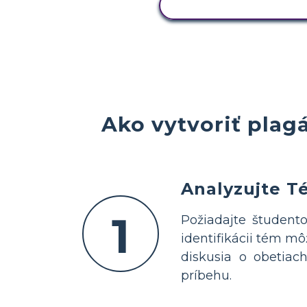
ZOBRAZIŤ AKTIVIT
Ako vytvoriť pla
Analyzujte T
1
Požiadajte študento
identifikácii tém mô
diskusia o obetiac
príbehu.