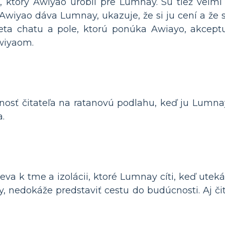
, ktorý Awiyao urobil pre Lumnay. Sú tiež veľm
 Awiyao dáva Lumnay, ukazuje, že si ju cení a že 
a chatu a pole, ktorú ponúka Awiayo, akceptuj
wiyaom.
rnosť čitateľa na ratanovú podlahu, keď ju Lumna
.
va k tme a izolácii, ktoré Lumnay cíti, keď uteká
, nedokáže predstaviť cestu do budúcnosti. Aj čit