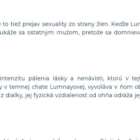
e to tiež prejav sexuality zo strany žien. Keďže 
e a ukáže sa ostatným mužom, pretože sa domniev
nzitu pálenia lásky a nenávisti, ktorú v tejto
 v temnej chate Lumnayovej, vyvoláva v ňom oba
diaľky, jej fyzická vzdialenosť od ohňa odráža j