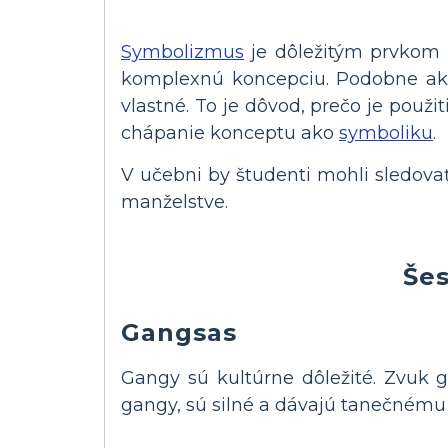
Symbolizmus
je dôležitým prvkom m
komplexnú koncepciu. Podobne ako 
vlastné. To je dôvod, prečo je použ
chápanie konceptu ako
symboliku
.
V učebni by študenti mohli sledova
manželstve.
Šes
Gangsas
Gangy sú kultúrne dôležité. Zvuk
gangy, sú silné a dávajú tanečnému 