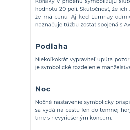
Korálky v príbehu symbolizujú sľub
hodnotu 20 polí. Skutočnosť, že ich
že má cenu. Aj keď Lumnay odmiet
naznačuje túžbu zostať spojená s A
Podlaha
Niekoľkokrát vypraviteľ upúta pozo
je symbolické rozdelenie manželstva
Noc
Nočné nastavenie symbolicky prispie
sa vydá na cestu len do temnej hory
tme s nevyriešeným koncom.