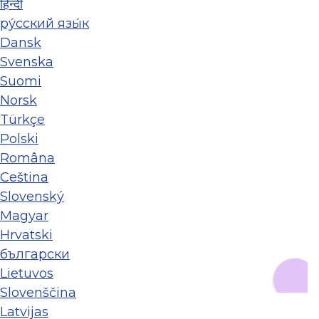
हिन्दी
ру́сский язы́к
Dansk
Svenska
Suomi
Norsk
Türkçe
Polski
Româna
Ceština
Slovenský
Magyar
Hrvatski
български
Lietuvos
Slovenščina
Latvijas