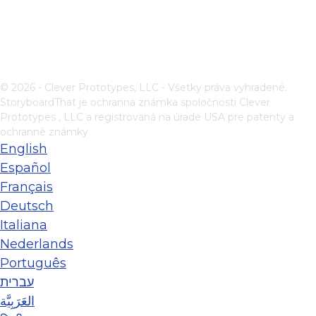
© 2026 - Clever Prototypes, LLC - Všetky práva vyhradené.
StoryboardThat je ochranná známka spoločnosti
Clever
Prototypes , LLC
a registrovaná na úrade USA pre patenty a
ochranné známky
English
Español
Français
Deutsch
Italiana
Nederlands
Português
עברית
العَرَبِيَّة