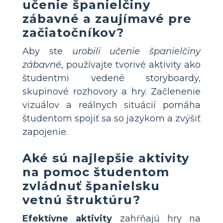
učenie španielčiny
zábavné a zaujímavé pre
začiatočníkov?
Aby ste
urobili učenie španielčiny
zábavné
, používajte tvorivé aktivity ako
študentmi vedené storyboardy,
skupinové rozhovory a hry. Začlenenie
vizuálov a reálnych situácií pomáha
študentom spojiť sa so jazykom a zvýšiť
zapojenie.
Aké sú najlepšie aktivity
na pomoc študentom
zvládnuť španielsku
vetnú štruktúru?
Efektívne aktivity
zahŕňajú hry na