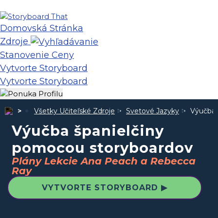
Domovská Stránka
Zdroje
Stanovenie Ceny
Vytvorte Storyboard
Vytvorte Storyboard
Všetky Učiteľské Zdroje
Svetové Jazyky
Výučba 
Výučba španielčiny
pomocou storyboardov
Plány Lekcie Ana Peach a Rebecca
Ray
VYTVORTE STORYBOARD ▶