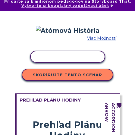
Pridajte sa k miliónom pedagógov na Storyboard That.
Vytvorte si bezplatný vzdelávací účet
✨
Viac Možností
KOPÍROVAŤ AKTIVITU
SKOPÍRUJTE TENTO SCENÁR
PREHĽAD PLÁNU HODINY
Prehľad Plánu
Hodiny