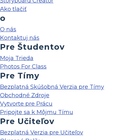
Storyboard Creator
Ako tlačiť
o
O nás
Kontaktuj nás
Pre Študentov
Moja Trieda
Photos For Class
Pre Tímy
Bezplatná Skúšobná Verzia pre Tímy
Obchodné Zdroje
Vytvorte pre Prácu
Pripojte sa k Môjmu Tímu
Pre Učiteľov
Bezplatná Verzia pre Učiteľov