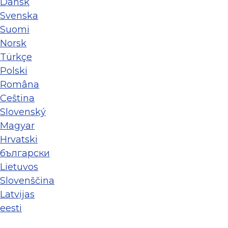
Dansk
Svenska
Suomi
Norsk
Türkçe
Polski
Româna
Ceština
Slovenský
Magyar
Hrvatski
български
Lietuvos
Slovenščina
Latvijas
eesti