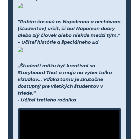
"Robím časovú os Napoleona a nechávam
[študentov] určiť, či bol Napoleon dobrý
alebo zlý človek alebo niekde medzi tým."
– Učiteľ histórie a špeciálneho Ed
„Študenti môžu byť kreatívni so
Storyboard That a majú na výber toľko
vizuálov... Vďaka tomu je skutočne
dostupný pre všetkých študentov v
triede.“
- Učiteľ tretieho ročníka