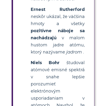
Ernest Rutherford
neskôr ukázal, že väčšina
hmoty a všetky
pozitívne náboje sa
nachádzajú
v malom
hustom jadre atómu,
ktorý nazývame
jadrom
.
Niels Bohr
študoval
atómové emisné spektrá
v snahe lepšie
porozumieť
elektrónovým
usporiadaniam v
atómoch. Navrhol, že