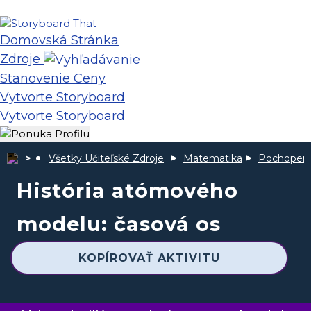
Domovská Stránka
Zdroje
Stanovenie Ceny
Vytvorte Storyboard
Vytvorte Storyboard
Všetky Učiteľské Zdroje
Matematika
Pochopeni
História atómového
modelu: časová os
KOPÍROVAŤ AKTIVITU