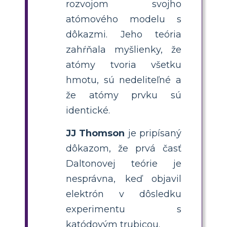
rozvojom svojho
atómového modelu s
dôkazmi. Jeho teória
zahŕňala myšlienky, že
atómy tvoria všetku
hmotu, sú nedeliteľné a
že atómy prvku sú
identické.
JJ Thomson
je pripísaný
dôkazom, že prvá časť
Daltonovej teórie je
nesprávna, keď objavil
elektrón v dôsledku
experimentu s
katódovým trubicou.