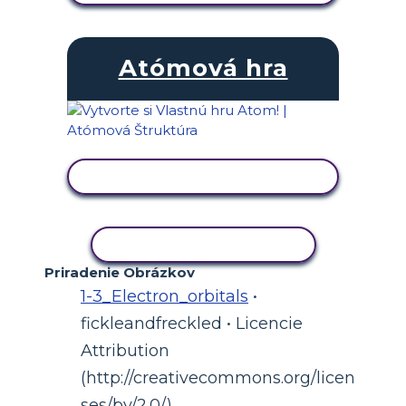
Atómová hra
ZOBRAZIŤ AKTIVITU
KOPÍROVAŤ AKTIVITU
Priradenie Obrázkov
1-3_Electron_orbitals
•
fickleandfreckled • Licencie
Attribution
(http://creativecommons.org/licen
ses/by/2.0/)