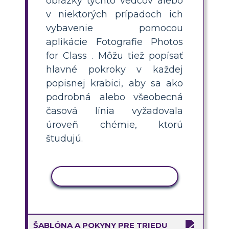
obrázky týchto vedcov alebo
v niektorých prípadoch ich
vybavenie pomocou
aplikácie Fotografie Photos
for Class . Môžu tiež popísať
hlavné pokroky v každej
popisnej krabici, aby sa ako
podrobná alebo všeobecná
časová línia vyžadovala
úroveň chémie, ktorú
študujú.
KOPÍROVAŤ AKTIVITU
ŠABLÓNA A POKYNY PRE TRIEDU