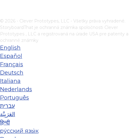
© 2026 - Clever Prototypes, LLC - Všetky práva vyhradené.
StoryboardThat je ochranná známka spoločnosti
Clever
Prototypes , LLC
a registrovaná na úrade USA pre patenty a
ochranné známky
English
Español
Français
Deutsch
Italiana
Nederlands
Português
עברית
العَرَبِيَّة
हिन्दी
ру́сский язы́к