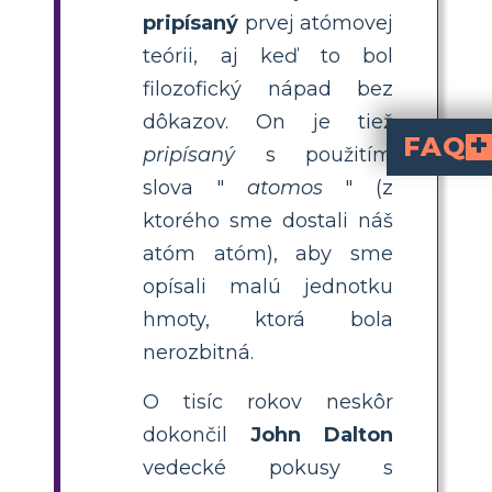
pripísaný
prvej atómovej
teórii, aj keď to bol
filozofický nápad bez
dôkazov. On je tiež
FAQ
pripísaný
s použitím
Aký je časový ráme
je chronologický prehľad kľúčových vedeckých objavov a teórií o atómov
Kto sú hlavní vedci zapoj
(prvá atómová teória),
(model založený na dôkazo
Ernest Ruther
Ako môžu študenti vyt
Študenti môžu vytvoriť vizuálnu časovú os pomocou šablón alebo plagát
Aké sú kreatívne spôsoby 
časových plagáto
, použitie galérie, tvorbu digitálnych storyboardov alebo kombináciu obráz
preto, že nové experimenty a údaje spochybnili predchádzajúce názory. Každý nový objav — ako elektrón alebo jadro — zlepšil naše chápanie, ukazujúc, ako veda prispôsobuje svoje poznatky s rozvoju nových dôkazov.
slova "
atomos
" (z
ktorého sme dostali náš
atóm atóm), aby sme
opísali malú jednotku
hmoty, ktorá bola
nerozbitná.
O tisíc rokov neskôr
dokončil
John Dalton
vedecké pokusy s