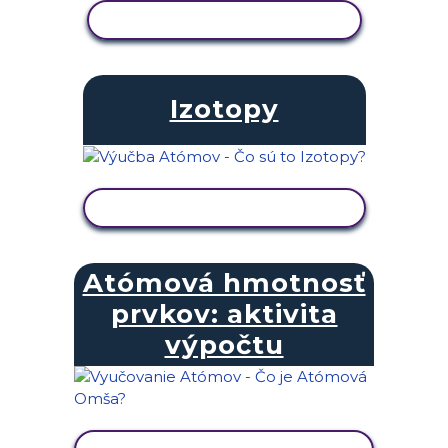
ZOBRAZIŤ AKTIVITU
Izotopy
ZOBRAZIŤ AKTIVITU
Atómová hmotnosť
prvkov: aktivita
výpočtu