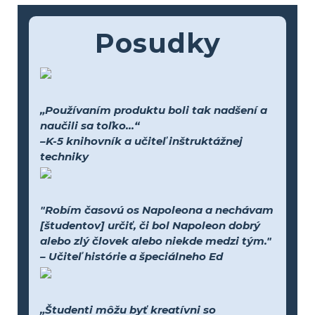
Posudky
„Používaním produktu boli tak nadšení a
naučili sa toľko...“
–K-5 knihovník a učiteľ inštruktážnej
techniky
"Robím časovú os Napoleona a nechávam
[študentov] určiť, či bol Napoleon dobrý
alebo zlý človek alebo niekde medzi tým."
– Učiteľ histórie a špeciálneho Ed
„Študenti môžu byť kreatívni so