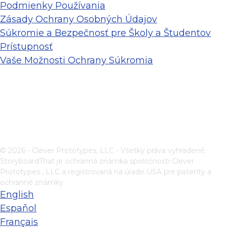
Podmienky Používania
Zásady Ochrany Osobných Údajov
Súkromie a Bezpečnosť pre Školy a Študentov
Prístupnosť
Vaše Možnosti Ochrany Súkromia
© 2026 - Clever Prototypes, LLC - Všetky práva vyhradené.
StoryboardThat je ochranná známka spoločnosti
Clever
Prototypes , LLC
a registrovaná na úrade USA pre patenty a
ochranné známky
English
Español
Français