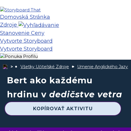
Domovská Stránka
Zdroje
Stanovenie Ceny
Vytvorte Storyboard
Vytvorte Storyboard
Všetky Učiteľské Zdroje
Umenie Anglického Jazyk
Bert ako každému
hrdinu v
dedičstve vetra
KOPÍROVAŤ AKTIVITU