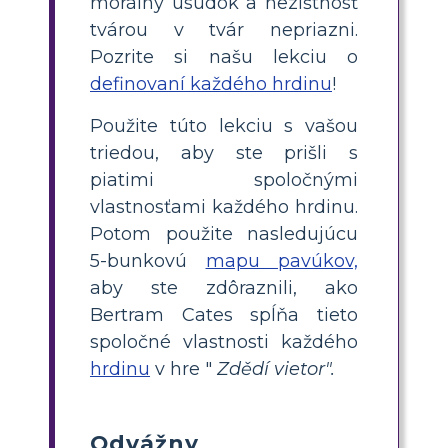
morálny úsudok a nezištnosť
tvárou v tvár nepriazni.
Pozrite si našu lekciu o
definovaní každého hrdinu
!
Použite túto lekciu s vašou
triedou, aby ste prišli s
piatimi spoločnými
vlastnosťami každého hrdinu.
Potom použite nasledujúcu
5-bunkovú
mapu pavúkov,
aby ste zdôraznili, ako
Bertram Cates spĺňa tieto
spoločné vlastnosti každého
hrdinu
v hre "
Zdědí vietor".
Odvážny