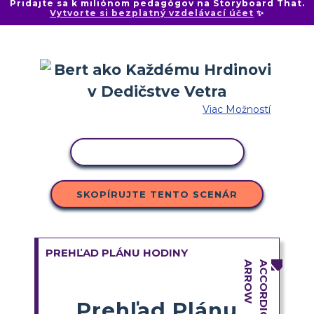
Pridajte sa k miliónom pedagógov na Storyboard That.
Vytvorte si bezplatný vzdelávací účet
✨
Viac Možností
KOPÍROVAŤ AKTIVITU
SKOPÍRUJTE TENTO SCENÁR
PREHĽAD PLÁNU HODINY
Prehľad Plánu