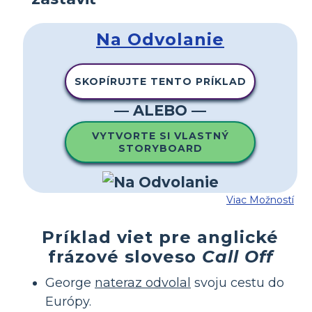
Na Odvolanie
SKOPÍRUJTE TENTO PRÍKLAD
— ALEBO —
VYTVORTE SI VLASTNÝ
STORYBOARD
Viac Možností
Príklad viet pre anglické
frázové sloveso
Call Off
George
nateraz odvolal
svoju cestu do
Európy.