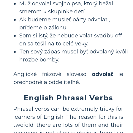
Muž
odvolal
svojho psa, ktorý bežal
smerom k skupinke detí.
Ak budeme musieť
párty odvolať
,
prídeme o zálohu.
Som si istý, že nebude
volať
svadbu
off
on sa tešil na to celé veky.
Tenisový zápas musel byť
odvolaný
kvôli
hrozbe bomby.
Anglické frázové sloveso
odvolať
je
prechodné a oddeliteľné.
English Phrasal Verbs
Phrasal verbs can be extremely tricky for
learners of English. The reason for this is
twofold: there are lots of them and their
meaning is not always obvious from the