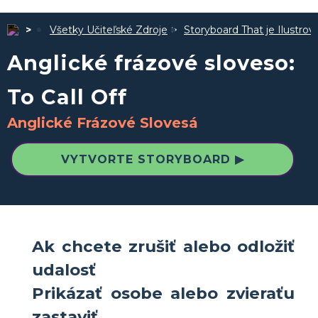
Všetky Učiteľské Zdroje
Storyboard That je Ilustro
Anglické frázové sloveso:
To Call Off
Anglické Frázové Slovesá
VYTVORTE STORYBOARD ▶
Ak chcete zrušiť alebo odložiť
udalosť
Prikázať osobe alebo zvieraťu
zastaviť