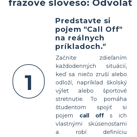
frázové sloveso: Odvolať
Predstavte si
pojem "Call Off"
na reálnych
príkladoch."
Začnite zdieľaním
každodenných situácií,
1
keď sa niečo zruší alebo
odloží, napríklad školský
výlet alebo športové
stretnutie. To pomáha
študentom spojiť si
pojem
call off
s ich
vlastnými skúsenosťami
a robí definíciu