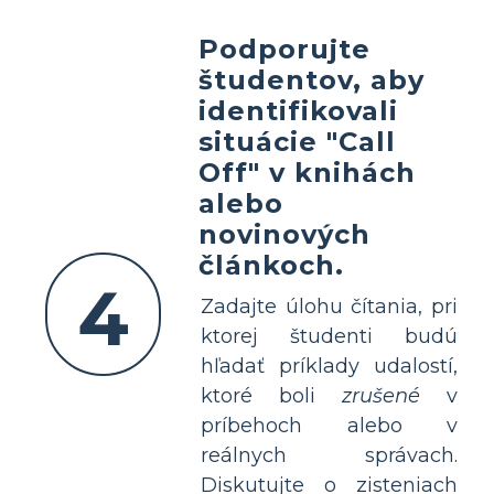
Podporujte
študentov, aby
identifikovali
situácie "Call
Off" v knihách
alebo
novinových
článkoch.
4
Zadajte úlohu čítania, pri
ktorej študenti budú
hľadať príklady udalostí,
ktoré boli
zrušené
v
príbehoch alebo v
reálnych správach.
Diskutujte o zisteniach