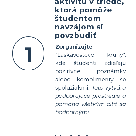
aktivitu v triede,
ktorá pomôže
študentom
navzájom si
povzbudiť
1
Zorganizujte
"Láskavosťové kruhy",
kde študenti zdieľajú
pozitívne poznámky
alebo komplimenty so
spolužiakmi.
Toto vytvára
podporujúce prostredie a
pomáha všetkým cítiť sa
hodnotnými.