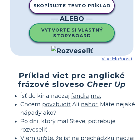
SKOPÍRUJTE TENTO PRÍKLAD
— ALEBO —
VYTVORTE SI VLASTNÝ
STORYBOARD
Viac Možností
Príklad viet pre anglické
frázové sloveso
Cheer Up
Ísť do kina naozaj
fandia
ma.
Chcem
povzbudiť
Ali
nahor.
Máte nejaké
nápady ako?
Po dni, ktorý mal Steve, potrebuje
rozveseliť
.
Viem určite, že ísť na prechádzku naozaj