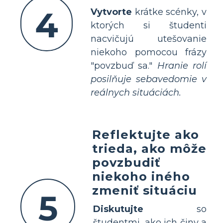
4
Vytvorte
krátke scénky, v
ktorých si študenti
nacvičujú utešovanie
niekoho pomocou frázy
"povzbuď sa."
Hranie rolí
posilňuje sebavedomie v
reálnych situáciách.
Reflektujte ako
trieda, ako môže
povzbudiť
niekoho iného
zmeniť situáciu
5
Diskutujte
so
študentmi, ako ich činy a