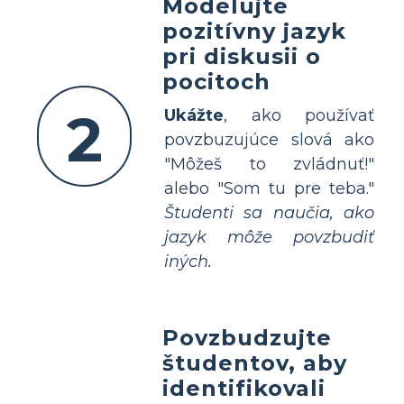
Modelujte
pozitívny jazyk
pri diskusii o
pocitoch
2
Ukážte
, ako používať
povzbuzujúce slová ako
"Môžeš to zvládnuť!"
alebo "Som tu pre teba."
Študenti sa naučia, ako
jazyk môže povzbudiť
iných.
Povzbudzujte
študentov, aby
identifikovali