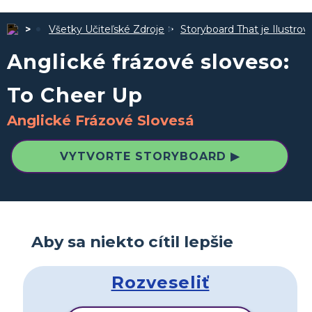
Všetky Učiteľské Zdroje
Storyboard That je Ilustro
Anglické frázové sloveso:
To Cheer Up
Anglické Frázové Slovesá
VYTVORTE STORYBOARD ▶
Aby sa niekto cítil lepšie
Rozveseliť