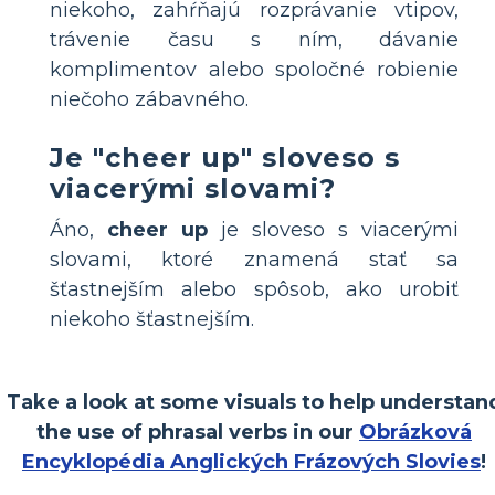
niekoho, zahŕňajú rozprávanie vtipov,
trávenie času s ním, dávanie
komplimentov alebo spoločné robienie
niečoho zábavného.
Je "cheer up" sloveso s
viacerými slovami?
Áno,
cheer up
je sloveso s viacerými
slovami, ktoré znamená stať sa
šťastnejším alebo spôsob, ako urobiť
niekoho šťastnejším.
Take a look at some visuals to help understan
the use of phrasal verbs in our
Obrázková
Encyklopédia Anglických Frázových Slovies
!