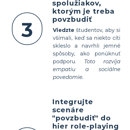
spolužiakov,
ktorým je treba
povzbudiť
3
Viedzte
študentov, aby si
všímali, keď sa niekto cíti
skleslo a navrhli jemné
spôsoby, ako ponúknuť
podporu.
Toto rozvíja
empatiu a sociálne
povedomie.
Integrujte
scenáre
"povzbudiť" do
hier role-playing