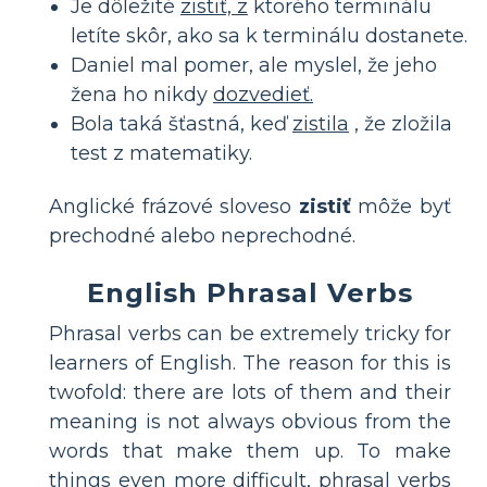
Je dôležité
zistiť, z
ktorého terminálu
letíte skôr, ako sa k terminálu dostanete.
Daniel mal pomer, ale myslel, že jeho
žena ho nikdy
dozvedieť.
Bola taká šťastná, keď
zistila
, že zložila
test z matematiky.
Anglické frázové sloveso
zistiť
môže byť
prechodné alebo neprechodné.
English Phrasal Verbs
Phrasal verbs can be extremely tricky for
learners of English. The reason for this is
twofold: there are lots of them and their
meaning is not always obvious from the
words that make them up. To make
things even more difficult, phrasal verbs