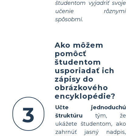
študentom vyjadriť svoje
učenie rôznymi
spôsobmi.
Ako môžem
pomôcť
študentom
usporiadať ich
zápisy do
obrázkového
encyklopédie?
3
Učte jednoduchú
štruktúru
tým, že
ukážete študentom, ako
zahrnúť jasný nadpis,