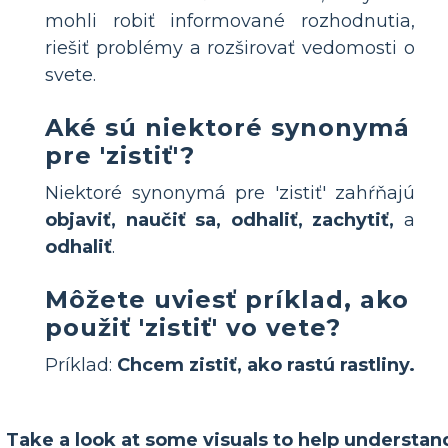
mohli robiť informované rozhodnutia,
riešiť problémy a rozširovať vedomosti o
svete.
Aké sú niektoré synonymá
pre 'zistiť'?
Niektoré synonymá pre 'zistiť' zahŕňajú
objaviť, naučiť sa, odhaliť, zachytiť,
a
odhaliť
.
Môžete uviesť príklad, ako
použiť 'zistiť' vo vete?
Príklad:
Chcem zistiť, ako rastú rastliny.
Take a look at some visuals to help understan