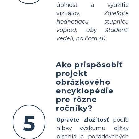
úplnosť a využitie
vizuálov.
Zdieľajte
hodnotiacu stupnicu
vopred, aby študenti
vedeli, na čom sú.
Ako prispôsobiť
projekt
obrázkového
encyklopédie
pre rôzne
ročníky?
5
Upravte zložitosť
podľa
hĺbky výskumu, dĺžky
písania a požadovaných