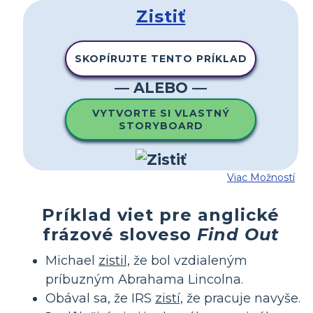
Zistiť
SKOPÍRUJTE TENTO PRÍKLAD
— ALEBO —
VYTVORTE SI VLASTNÝ
STORYBOARD
Viac Možností
Príklad viet pre anglické
frázové sloveso
Find Out
Michael
zistil,
že bol vzdialeným
príbuzným Abrahama Lincolna.
Obával sa, že IRS
zistí,
že pracuje navyše.