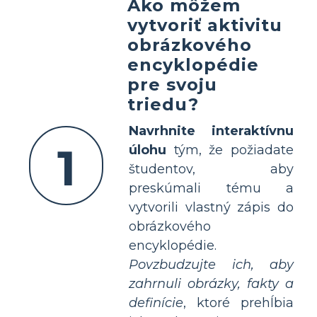
Ako môžem
vytvoriť aktivitu
obrázkového
encyklopédie
pre svoju
triedu?
Navrhnite interaktívnu
1
úlohu
tým, že požiadate
študentov, aby
preskúmali tému a
vytvorili vlastný zápis do
obrázkového
encyklopédie.
Povzbudzujte ich, aby
zahrnuli obrázky, fakty a
definície
, ktoré prehĺbia