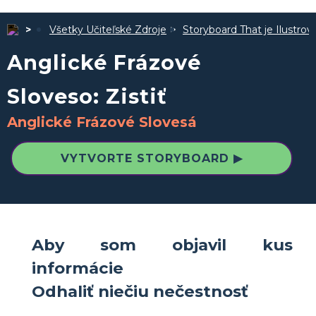
Všetky Učiteľské Zdroje
Storyboard That je Ilustro
Anglické Frázové
Sloveso: Zistiť
Anglické Frázové Slovesá
VYTVORTE STORYBOARD ▶
Aby som objavil kus
informácie
Odhaliť niečiu nečestnosť