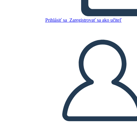
Prihlásiť sa
Zaregistrovať sa ako učiteľ
Skopírujte tento Storyboard
VYTVORIŤ STORYBOARD
PREHRAŤ PREZENTÁCIU
ČÍTAJ MI