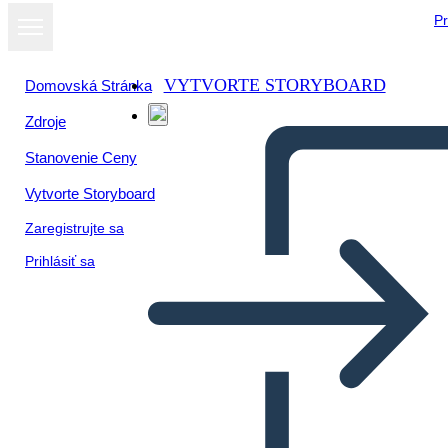
Pr
VYTVORTE STORYBOARD
Domovská Stránka
Zdroje
Zobraziť ako
Stanovenie Ceny
prezentáciu
Vytvorte Storyboard
Zaregistrujte sa
Prihlásiť sa
Storyboard estudiante
Unadista Auténtico