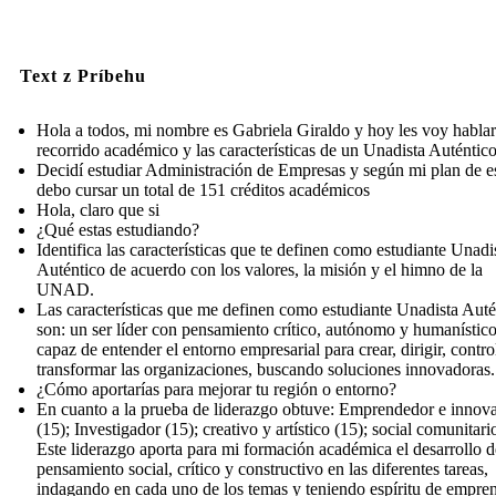
Text z Príbehu
Hola a todos, mi nombre es Gabriela Giraldo y hoy les voy habla
recorrido académico y las características de un Unadista Auténtico
Decidí estudiar Administración de Empresas y según mi plan de e
debo cursar un total de 151 créditos académicos
Hola, claro que si
¿Qué estas estudiando?
Identifica las características que te definen como estudiante Unadi
Auténtico de acuerdo con los valores, la misión y el himno de la
UNAD.
Las características que me definen como estudiante Unadista Auté
son: un ser líder con pensamiento crítico, autónomo y humanístico
capaz de entender el entorno empresarial para crear, dirigir, contro
transformar las organizaciones, buscando soluciones innovadoras.
¿Cómo aportarías para mejorar tu región o entorno?
En cuanto a la prueba de liderazgo obtuve: Emprendedor e innov
(15); Investigador (15); creativo y artístico (15); social comunitario
Este liderazgo aporta para mi formación académica el desarrollo d
pensamiento social, crítico y constructivo en las diferentes tareas,
indagando en cada uno de los temas y teniendo espíritu de empre