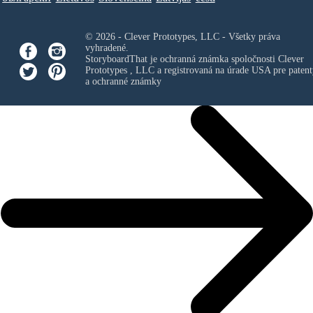
© 2026 - Clever Prototypes, LLC - Všetky práva
vyhradené.
StoryboardThat je ochranná známka spoločnosti
Clever
Prototypes , LLC
a registrovaná na úrade USA pre patent
a ochranné známky