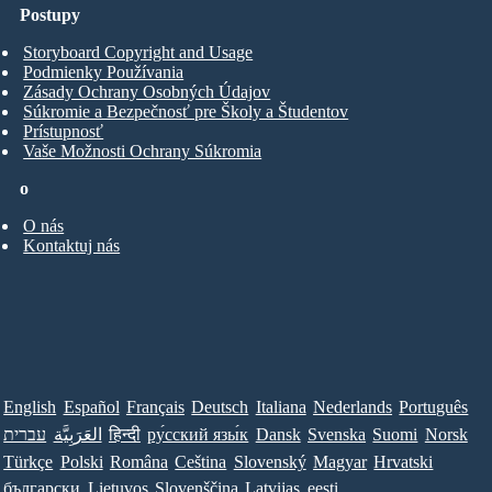
Postupy
Storyboard Copyright and Usage
Podmienky Používania
Zásady Ochrany Osobných Údajov
Súkromie a Bezpečnosť pre Školy a Študentov
Prístupnosť
Vaše Možnosti Ochrany Súkromia
o
O nás
Kontaktuj nás
English
Español
Français
Deutsch
Italiana
Nederlands
Português
עברית
العَرَبِيَّة
हिन्दी
ру́сский язы́к
Dansk
Svenska
Suomi
Norsk
Türkçe
Polski
Româna
Ceština
Slovenský
Magyar
Hrvatski
български
Lietuvos
Slovenščina
Latvijas
eesti