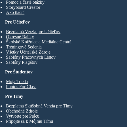
Pomoc a časté otázky
Storyboard Creator
Ako tlačiť
Pre Učiteľov
Bezplatná Verzia pre Učiteľov
Okresné Balíky
Školské Knižnice a Mediálne Centrá
Tréningové Sedenia
Všetky Učiteľské Zdroje
Šablóny Pracovných Listov
Šablóny Plagátov
Pre Študentov
Moja Trieda
Photos For Class
Pre Tímy
Bezplatná Skúšobná Verzia pre Tímy
Obchodné Zdroje
Vytvorte pre Prácu
Pripojte sa k Môjmu Tímu