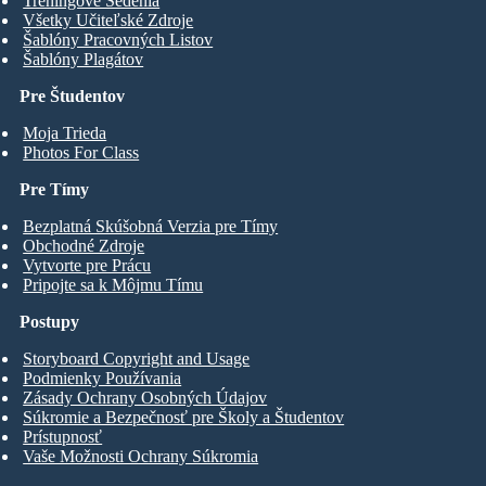
Tréningové Sedenia
Všetky Učiteľské Zdroje
Šablóny Pracovných Listov
Šablóny Plagátov
Pre Študentov
Moja Trieda
Photos For Class
Pre Tímy
Bezplatná Skúšobná Verzia pre Tímy
Obchodné Zdroje
Vytvorte pre Prácu
Pripojte sa k Môjmu Tímu
Postupy
Storyboard Copyright and Usage
Podmienky Používania
Zásady Ochrany Osobných Údajov
Súkromie a Bezpečnosť pre Školy a Študentov
Prístupnosť
Vaše Možnosti Ochrany Súkromia