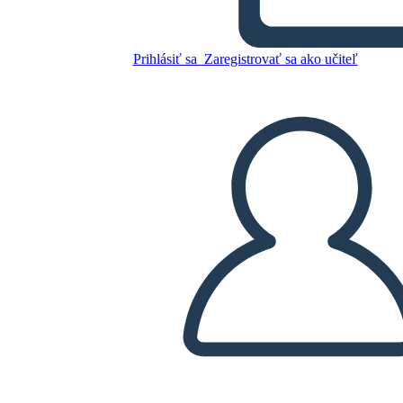
Untitled Storyboard
Prihlásiť sa
Zaregistrovať sa ako učiteľ
Skopírujte tento Storyboard
VYTVORIŤ STORYBOARD
PREHRAŤ PREZENTÁCIU
ČÍTAJ MI