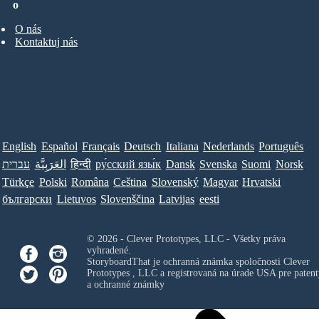
o
O nás
Kontaktuj nás
English
Español
Français
Deutsch
Italiana
Nederlands
Português
עברית
العَرَبِيَّة
हिन्दी
ру́сский язы́к
Dansk
Svenska
Suomi
Norsk
Türkçe
Polski
Româna
Ceština
Slovenský
Magyar
Hrvatski
български
Lietuvos
Slovenščina
Latvijas
eesti
© 2026 - Clever Prototypes, LLC - Všetky práva
vyhradené.
StoryboardThat je ochranná známka spoločnosti
Clever
Prototypes , LLC
a registrovaná na úrade USA pre patent
a ochranné známky