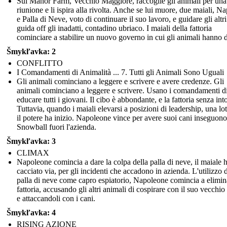
Sul Manor Farm, Vecchio Maggiore, raccoglie gli animali per una
riunione e li ispira alla rivolta. Anche se lui muore, due maiali, N
e Palla di Neve, voto di continuare il suo lavoro, e guidare gli altri
guida off gli inadatti, contadino ubriaco. I maiali della fattoria
cominciare a stabilire un nuovo governo in cui gli animali hanno di
Šmykľavka: 2
CONFLITTO
I Comandamenti di Animalità ... 7. Tutti gli Animali Sono Uguali
Gli animali cominciano a leggere e scrivere e avere credenze. Gli
animali cominciano a leggere e scrivere. Usano i comandamenti d
educare tutti i giovani. Il cibo è abbondante, e la fattoria senza int
Tuttavia, quando i maiali elevarsi a posizioni di leadership, una lot
il potere ha inizio. Napoleone vince per avere suoi cani inseguono
Snowball fuori l'azienda.
Šmykľavka: 3
CLIMAX
Napoleone comincia a dare la colpa della palla di neve, il maiale 
cacciato via, per gli incidenti che accadono in azienda. L'utilizzo d
palla di neve come capro espiatorio, Napoleone comincia a elimin
fattoria, accusando gli altri animali di cospirare con il suo vecchio 
e attaccandoli con i cani.
Šmykľavka: 4
RISING AZIONE