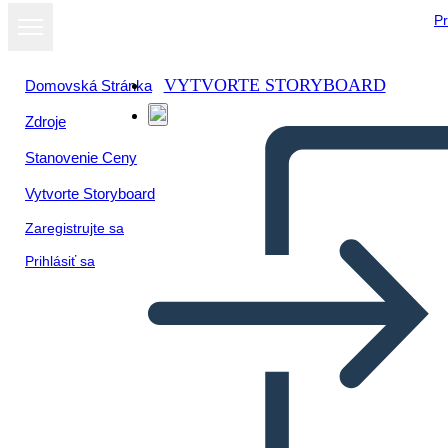
Pr
VYTVORTE STORYBOARD
Domovská Stránka
Zdroje
Zobraziť ako
Stanovenie Ceny
prezentáciu
Vytvorte Storyboard
Zaregistrujte sa
Prihlásiť sa