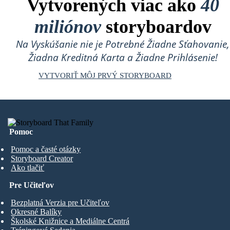
Vytvorených viac ako
40
miliónov
storyboardov
Na Vyskúšanie nie je Potrebné Žiadne Sťahovanie,
Žiadna Kreditná Karta a Žiadne Prihlásenie!
VYTVORIŤ MÔJ PRVÝ STORYBOARD
Pomoc
Pomoc a časté otázky
Storyboard Creator
Ako tlačiť
Pre Učiteľov
Bezplatná Verzia pre Učiteľov
Okresné Balíky
Školské Knižnice a Mediálne Centrá