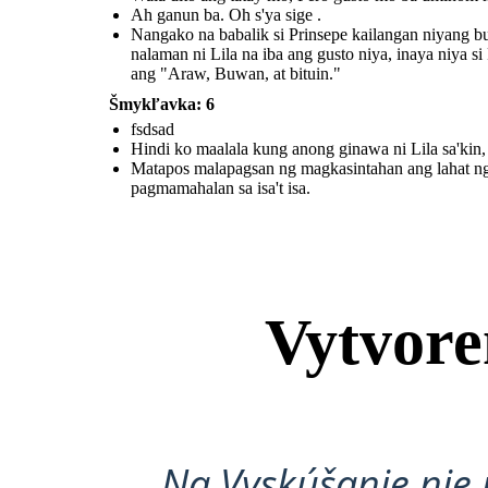
Ah ganun ba. Oh s'ya sige .
Nangako na babalik si Prinsepe kailangan niyang bu
Matapos malapagsan ng
magkasintahan ang lahat ng
nalaman ni Lila na iba ang gusto niya, inaya niya 
dinanas nila na pagsubok, Sa
bandang huli ay sila ay nagpakasal.
Hindi natalo ng kung ano mang
ang "Araw, Buwan, at bituin."
pagsubok ag kanilang
pagmamahalan sa isa't isa.
Šmykľavka: 6
fsdsad
Hindi ko maalala kung anong ginawa ni Lila sa'kin
Matapos malapagsan ng magkasintahan ang lahat ng 
pagmamahalan sa isa't isa.
Vytvore
Na Vyskúšanie nie 