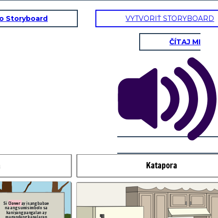
to Storyboard
VYTVORIŤ STORYBOARD
ČÍTAJ MI
Anapora
Lumipas ang mga
araw, hindi tinigilan
si
Clover
ng kaniyang
sige po, gagawin
madrasta
niya
na
ko na po.
salbahe na pahirapan
si Clover.
Binigyan siya ng
gawain na gumawa ng
palasyo palala nang
palala ay pinapagawa
sa kaniya. Pero
a
Katapora
tinutulungan siya ng
matandang babae na
may kakaibang
mahika.
Si
Cl
over
ay isang babae
na ang sumisimbolo sa
kaniyang pangalan ay
magandang kapalaran