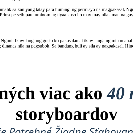
malik sa kaniyang tatay para humingi ng permisyo na magpakasal, Ngun
si Prinsepe seth para uminom ng tiyaa kaso ito may may nilalaman na 
, Ngunit Ikaw lang ang gusto ko pakasalan at ikaw langa ng minamahal
dinanas nila na pagsubok, Sa bandang huli ay sila ay nagpakasal. Hi
ných viac ako
40 
storyboardov
je Potrebné Žiadne Sťahovan