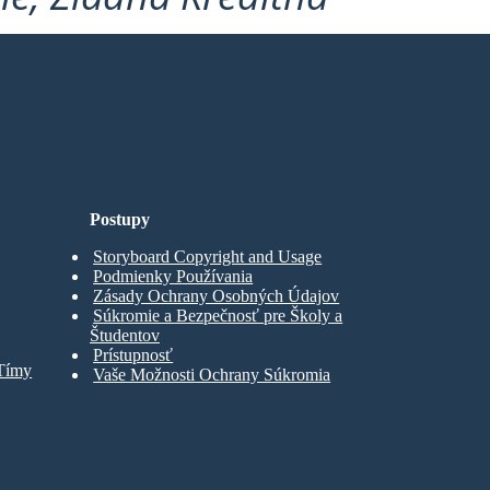
Postupy
Storyboard Copyright and Usage
Podmienky Používania
Zásady Ochrany Osobných Údajov
Súkromie a Bezpečnosť pre Školy a
Študentov
Prístupnosť
 Tímy
Vaše Možnosti Ochrany Súkromia