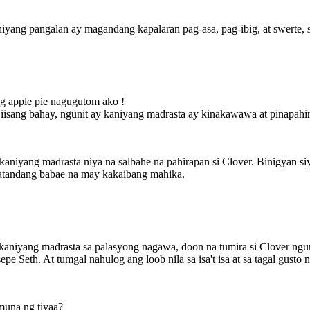
iyang pangalan ay magandang kapalaran pag-asa, pag-ibig, at swerte, 
ng apple pie nagugutom ako !
a iisang bahay, ngunit ay kaniyang madrasta ay kinakawawa at pinapahir
 kaniyang madrasta niya na salbahe na pahirapan si Clover. Binigyan s
matandang babae na may kakaibang mahika.
 kaniyang madrasta sa palasyong nagawa, doon na tumira si Clover ngun
pe Seth. At tumgal nahulog ang loob nila sa isa't isa at sa tagal gusto
muna ng tiyaa?