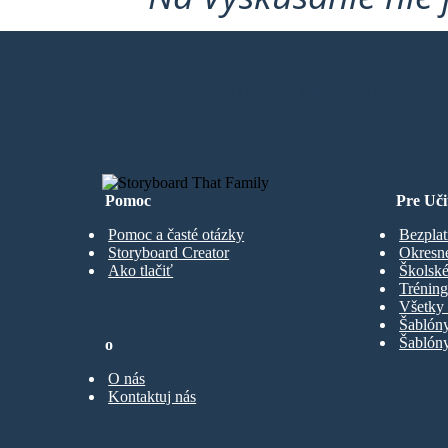
VYTVORIŤ MÔJ PRVÝ STORYBO
Pomoc
Pre Uči
Pomoc a časté otázky
Bezplat
Storyboard Creator
Okresn
Ako tlačiť
Školské
Trénin
Všetky 
Šablón
Šablóny
o
O nás
Kontaktuj nás