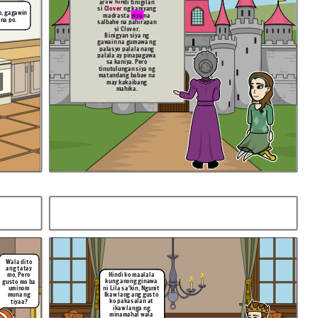
araw, hindi tinigilan
si
Clover
ng kaniyang
o, gagawin
madrasta
niya
na
 na po.
salbahe na pahirapan
si Clover.
Binigyan siya ng
gawain na gumawa ng
palasyo palala nang
palala ay pinapagawa
sa kaniya. Pero
tinutulungan siya ng
matandang babae na
may kakaibang
mahika.
fsdsad
Wala dito
ang tatay
Hindi ko maalala
mo, Pero
kung anong ginawa
gusto mo ba
ni Lila sa'kin, Ngunit
uminom
Ikaw lang ang gusto
muna ng
ko pakasalan at
tiyaa?
ikaw langa ng
minamahal wala