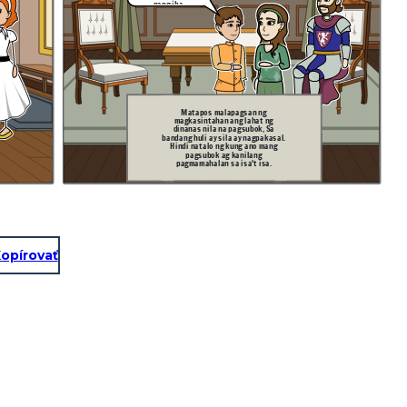
nang iba
Matapos malapagsan ng
magkasintahan ang lahat ng
dinanas nila na pagsubok, Sa
bandang huli ay sila ay nagpakasal.
Hindi natalo ng kung ano mang
pagsubok ag kanilang
pagmamahalan sa isa't isa.
opírovať