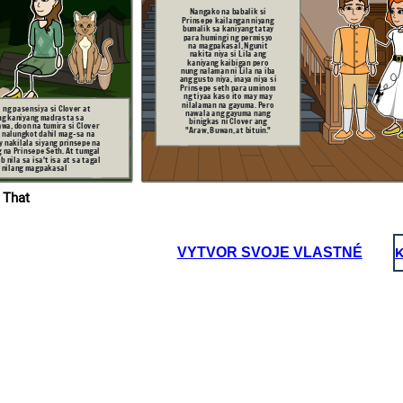
sa kaniya. Pero
Nangako na babalik si
tinutulungan siya ng
matandang babae na
Prinsepe kaila
ngan niyang
may kakaibang
bumali
k sa kaniyang tatay
mahika.
para humingi ng permisyo
na magpakasal, Ngunit
nakita niya si Lila ang
kaniyang kaibigan pero
nung nalaman ni Lila na iba
ang gusto niya, inaya niya si
Prinsepe seth para uminom
ng tiyaa kaso ito may may
nilalaman na gayuma. Pero
ng pasensiya si Clover at
nawala ang gayuma nang
ng kaniyang madrasta sa
binigkas ni Clover ang
wa, doon na tumira si Clover
"Araw, Buwan, at bituin."
y nalungkot dahil mag-sa na
fsdsad
y nakilala siyang prinsepe na
 na Prinsepe Seth. At tumgal
 nila sa isa't isa at sa tagal
 nilang magpakasal
Wala dito
ang tatay
 That
Hindi ko maalala
mo, Pero
kung anong ginawa
gusto mo ba
ni Lila sa'kin, Ngunit
uminom
Ikaw lang ang gusto
muna ng
ko pakasalan at
tiyaa?
ikaw langa ng
minamahal wala
nang iba
VYTVOR SVOJE VLASTNÉ
K
Matapos malapagsan ng
magkasintahan ang lahat ng
dinanas nila na pagsubok, Sa
bandang huli ay sila ay nagpakasal.
Hindi natalo ng kung ano mang
pagsubok ag kanilang
pagmamahalan sa isa't isa.