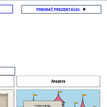
PREHRAŤ PREZENTÁCIU
Anapora
Lumipas ang mga