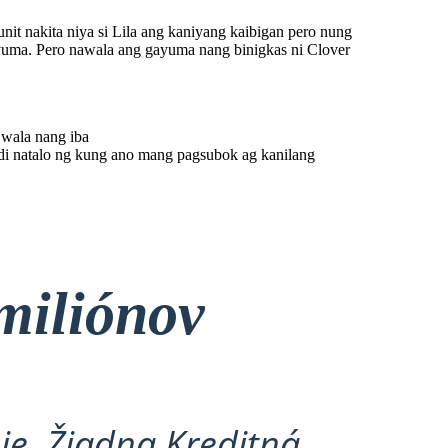
it nakita niya si Lila ang kaniyang kaibigan pero nung
gayuma. Pero nawala ang gayuma nang binigkas ni Clover
 wala nang iba
ndi natalo ng kung ano mang pagsubok ag kanilang
miliónov
ie, Žiadna Kreditná