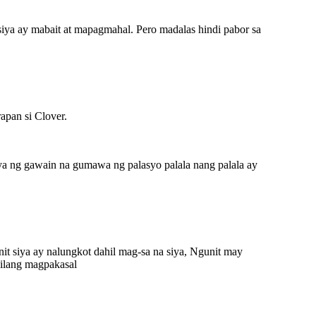
siya ay mabait at mapagmahal. Pero madalas hindi pabor sa
apan si Clover.
iya ng gawain na gumawa ng palasyo palala nang palala ay
it siya ay nalungkot dahil mag-sa na siya, Ngunit may
 nilang magpakasal