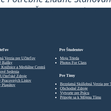
Karta a Žiadne Prihlásenie!
ARD
teľov
Pre Študentov
ná Verzia pre Učiteľov
Moja Trieda
é Balíky
Photos For Class
 Knižnice a Mediálne Centrá
gové Sedenia
Pre Tímy
Učiteľské Zdroje
y Pracovných Listov
Bezplatná Skúšobná Verzia pre
 Plagátov
Obchodné Zdroje
Vytvorte pre Prácu
Pripojte sa k Môjmu Tímu