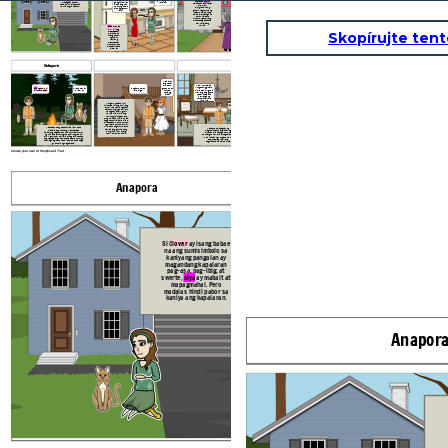
sige po, gagawin
madrasta
niya
na
galing??! dalian
mapagmahal. Pero
ko na po.
salbahe na pahirapan
mo at ipaghain
madalas hindi pabor sa
si Clover.
mo ako ng apple
kaniya ang kapalaran.
Binigyan siya ng
pie nagugutom
gawain na gumawa ng
ako !
palasyo palala nang
palala ay pinapagawa
sa kaniya. Pero
tinutulungan siya ng
matandang babae na
may kakaibang
mahika.
Sila
Clover at
ang kaniyang
Skopírujte ten
madrasta
ay
nakatira sa
iisang bahay,
ngunit ay
kaniyang
madrasta ay
kinakawawa at
pinapahirapan
si Clover.
Katapora
sad
fsdsad
Wala dito
ang tatay
Hindi ko maalala
mo, Pero
kung anong ginawa
gusto mo ba
Ah ganun ba. Oh
Ako
nga pala si
Ako naman ay
ni Lila sa'kin, Ngunit
uminom
s'ya sige .
Prinsepe
Seth.
si Clover.
Ikaw lang ang gusto
muna ng
ko pakasalan at
tiyaa?
ikaw langa ng
minamahal wala
nang iba
Nangako na babalik si
Prinsepe kaila
ngan niyang
bumali
k sa kaniyang tatay
para humingi ng permisyo
na magpakasal, Ngunit
nakita niya si Lila ang
kaniyang kaibigan pero
nung nalaman ni Lila na iba
ang gusto niya, inaya niya si
Prinsepe seth para uminom
ng tiyaa kaso ito may may
nilalaman na gayuma. Pero
Naubasan na ng pasensiya si Clover at
Matapos malapagsan ng
nawala ang gayuma nang
pinaalis ang kaniyang madrasta sa
magkasintahan ang lahat ng
binigkas ni Clover ang
palasyong nagawa, doon na tumira si Clover
dinanas nila na pagsubok, Sa
"Araw, Buwan, at bituin."
ngunit siya ay nalungkot dahil mag-sa na
bandang huli ay sila ay nagpakasal.
siya, Ngunit may nakilala siyang prinsepe na
Hindi natalo ng kung ano mang
nag ngangalang na Prinsepe Seth. At tumgal
pagsubok ag kanilang
nahulog ang loob nila sa isa't isa at sa tagal
pagmamahalan sa isa't isa.
gusto nilang magpakasal
Create your own at Storyboard That
Anapora
Katapora
Si
Cl
over
ay isang babae
na ang sumisimbolo sa
kaniyang pangalan ay
magandang kapalaran
pag-asa, pag-ibig, at
Oh san ka
swerte,
siya
ay mabait at
galing??! dalian
mapagmahal. Pero
mo at ipaghain
madalas hindi pabor sa
mo ako ng apple
kaniya ang kapalaran.
pie nagugutom
ako !
Anapor
Sila
Clover at
ang kaniyang
madrasta
ay
nakatira sa
iisang bahay,
ngunit ay
kaniyang
madrasta ay
kinakawawa at
pinapahirapan
si Clover.