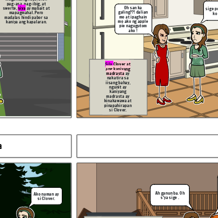
pag-asa, pag-ibig, at
Oh san ka
swerte,
siya
ay mabait at
sige p
galing??! dalian
mapagmahal. Pero
ko
fsdsad
mo at ipaghain
madalas hindi pabor sa
mo ako ng apple
kaniya ang kapalaran.
pie nagugutom
ako !
Wala dito
ang tatay
Hindi ko maalala
mo, Pero
kung anong ginawa
gusto mo ba
ni Lila sa'kin, Ngunit
uminom
Ikaw lang ang gusto
muna ng
ko pakasalan at
tiyaa?
Sila
Clover at
ikaw langa ng
minamahal wala
ang kaniyang
nang iba
madrasta
ay
nakatira sa
iisang bahay,
ngunit ay
kaniyang
madrasta ay
kinakawawa at
pinapahirapan
si Clover.
Matapos malapagsan ng
magkasintahan ang lahat ng
dinanas nila na pagsubok, Sa
bandang huli ay sila ay nagpakasal.
Hindi natalo ng kung ano mang
pagsubok ag kanilang
pagmamahalan sa isa't isa.
a
sad
Anapora
Lumipas ang mga
araw, hindi tinigilan
Ah ganun ba. Oh
Ako naman ay
si
Clover
ng kaniyang
sige po, gagawin
s'ya sige .
madrasta
niya
na
si Clover.
ko na po.
salbahe na pahirapan
si Clover.
Binigyan siya ng
gawain na gumawa ng
palasyo palala nang
palala ay pinapagawa