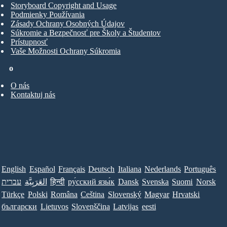
Storyboard Copyright and Usage
Podmienky Používania
Zásady Ochrany Osobných Údajov
Súkromie a Bezpečnosť pre Školy a Študentov
Prístupnosť
Vaše Možnosti Ochrany Súkromia
o
O nás
Kontaktuj nás
English
Español
Français
Deutsch
Italiana
Nederlands
Português
עברית
العَرَبِيَّة
हिन्दी
ру́сский язы́к
Dansk
Svenska
Suomi
Norsk
Türkçe
Polski
Româna
Ceština
Slovenský
Magyar
Hrvatski
български
Lietuvos
Slovenščina
Latvijas
eesti