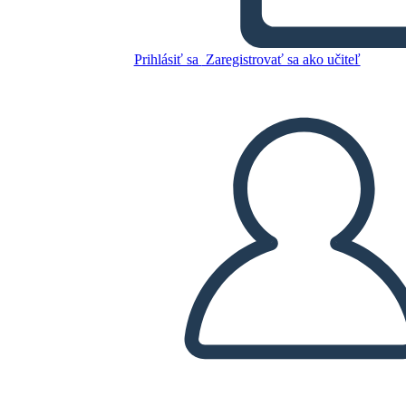
Palampur Create a comic
strip illustrating key concept
Prihlásiť sa
Zaregistrovať sa ako učiteľ
Skopírujte tento Storyboard
VYTVORIŤ STORYBOARD
PREHRAŤ PREZENTÁCIU
ČÍTAJ MI