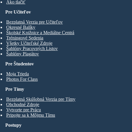
Ako tlačiť
Pre Učiteľov
Bezplatná Verzia pre Učiteľov
Okresné Balíky
Školské Knižnice a Mediálne Centrá
Tréningové Sedenia
Všetky Učiteľské Zdroje
Šablóny Pracovných Listov
Šablóny Plagátov
Pre Študentov
Moja Trieda
Photos For Class
Pre Tímy
Bezplatná Skúšobná Verzia pre Tímy
Obchodné Zdroje
Vytvorte pre Prácu
Pripojte sa k Môjmu Tímu
Postupy