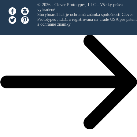
© 2026 - Clever Prototypes, LLC - Všetky práva
vyhradené.
StoryboardThat je ochranná známka spoločnosti
Clever
Prototypes , LLC
a registrovaná na úrade USA pre patent
a ochranné známky