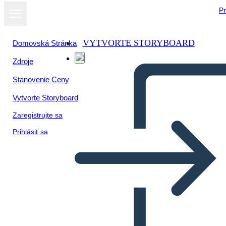
Pr
VYTVORTE STORYBOARD
Domovská Stránka
Zdroje
Zobraziť ako
Stanovenie Ceny
prezentáciu
Vytvorte Storyboard
Zaregistrujte sa
Prihlásiť sa
The Story of Village