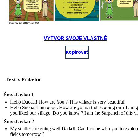
VYTVOR SVOJE VLASTNÉ
Kopírovať
Text z Príbehu
Šmykľavka: 1
Hello DadaJi! How are You ? This village is very beautiful!
Hello Sneha! I am good. How are yours studies going on ? I am g
you liked our village. Do you know ? I am the Sarpanch of this vi
Šmykľavka: 2
My studies are going well DadaJi. Can I come with you to explor
fields tomorrow ?