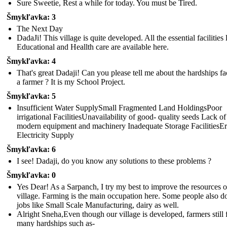
Sure Sweetie, Rest a while for today. You must be Tired.
Šmykľavka: 3
The Next Day
DadaJi! This village is quite developed. All the essential facilities 
Educational and Heallth care are available here.
Šmykľavka: 4
That's great Dadaji! Can you please tell me about the hardships f
a farmer ? It is my School Project.
Šmykľavka: 5
Insufficient Water SupplySmall Fragmented Land HoldingsPoor
irrigational FacilitiesUnavailability of good- quality seeds Lack of
modern equipment and machinery Inadequate Storage FacilitiesEr
Electricity Supply
Šmykľavka: 6
I see! Dadaji, do you know any solutions to these problems ?
Šmykľavka: 0
Yes Dear! As a Sarpanch, I try my best to improve the resources o
village. Farming is the main occupation here. Some people also d
jobs like Small Scale Manufacturing, dairy as well.
Alright Sneha,Even though our village is developed, farmers still 
many hardships such as-