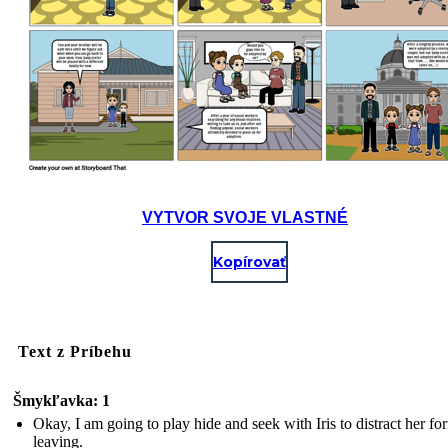
VYTVOR SVOJE VLASTNÉ
Kopírovať
Text z Príbehu
Šmykľavka: 1
Okay, I am going to play hide and seek with Iris to distract her f
leaving.