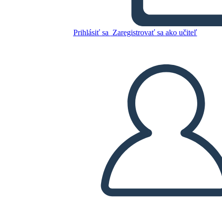
story
Prihlásiť sa
Zaregistrovať sa ako učiteľ
Skopírujte tento Storyboard
VYTVORIŤ STORYBOARD
PREHRAŤ PREZENTÁCIU
ČÍTAJ MI