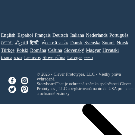
English
Español
Français
Deutsch
Italiana
Nederlands
Português
עברית
العَرَبِيَّة
हिन्दी
ру́сский язы́к
Dansk
Svenska
Suomi
Norsk
Türkçe
Polski
Româna
Ceština
Slovenský
Magyar
Hrvatski
български
Lietuvos
Slovenščina
Latvijas
eesti
© 2026 - Clever Prototypes, LLC - Všetky práva
vyhradené.
StoryboardThat je ochranná známka spoločnosti
Clever
Prototypes , LLC
a registrovaná na úrade USA pre patent
a ochranné známky