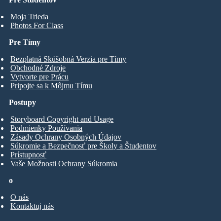
Moja Trieda
Photos For Class
Pre Tímy
Bezplatná Skúšobná Verzia pre Tímy
Obchodné Zdroje
Vytvorte pre Prácu
Pripojte sa k Môjmu Tímu
Postupy
Storyboard Copyright and Usage
Podmienky Používania
Zásady Ochrany Osobných Údajov
Súkromie a Bezpečnosť pre Školy a Študentov
Prístupnosť
Vaše Možnosti Ochrany Súkromia
o
O nás
Kontaktuj nás