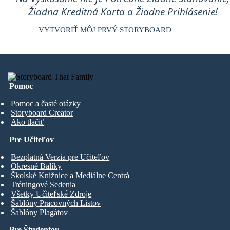
Žiadna Kreditná Karta a Žiadne Prihlásenie!
VYTVORIŤ MÔJ PRVÝ STORYBOARD
Pomoc
Pomoc a časté otázky
Storyboard Creator
Ako tlačiť
Pre Učiteľov
Bezplatná Verzia pre Učiteľov
Okresné Balíky
Školské Knižnice a Mediálne Centrá
Tréningové Sedenia
Všetky Učiteľské Zdroje
Šablóny Pracovných Listov
Šablóny Plagátov
Pre Študentov