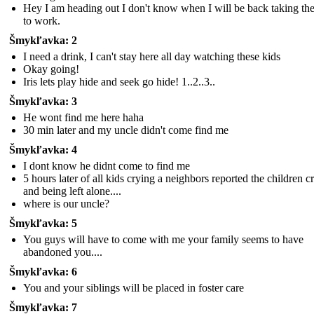
Hey I am heading out I don't know when I will be back taking the
to work.
Šmykľavka: 2
I need a drink, I can't stay here all day watching these kids
Okay going!
Iris lets play hide and seek go hide! 1..2..3..
Šmykľavka: 3
He wont find me here haha
30 min later and my uncle didn't come find me
Šmykľavka: 4
I dont know he didnt come to find me
5 hours later of all kids crying a neighbors reported the children c
and being left alone....
where is our uncle?
Šmykľavka: 5
You guys will have to come with me your family seems to have
abandoned you....
Šmykľavka: 6
You and your siblings will be placed in foster care
Šmykľavka: 7