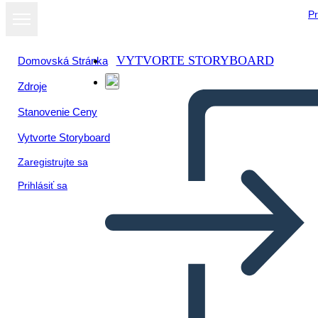
Pr
VYTVORTE STORYBOARD
Domovská Stránka
Zdroje
Zobraziť ako
Stanovenie Ceny
prezentáciu
Vytvorte Storyboard
Zaregistrujte sa
Prihlásiť sa