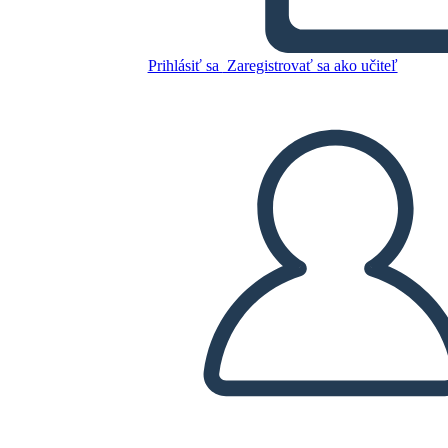
Untitled Storyboard
Prihlásiť sa
Zaregistrovať sa ako učiteľ
Skopírujte tento Storyboard
VYTVORIŤ STORYBOARD
PREHRAŤ PREZENTÁCIU
ČÍTAJ MI