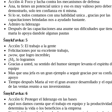
Acciòn 4: Foco y lucha contra los mecanismos de defensa
Ana, tu tienes un potencial unico y eso es muy valioso pero deber
demostrarlo, solo ten confianza en ti misma.
Si lo se, todos contamos con una habilidad unica , gracias por las
capacitaciones brindadas nos a ayudado bastante.
Admiro tu liderazgo
Despuès de las capacitaciones ana asume sus dificultades que tien
maria lo apoya dandole algunas pautas
Šmykľavka: 5
Acciòn 5: El trabajo a la gente
Felicitaciones por su excelente trabajo,
¡wow, que logro increible¡
¡SI¡, lo logramos
Gracias a usted, su sentido del humor siempre levanta el espiritu d
equipo
Mas que una jefa es un gran ejemplo a seguir gracias por su confi
apoyo
Tiempo despuès Maria al ver el gran avance desarrollado y el equi
de las ventas reunio a sus inversionistas
Šmykľavka: 6
Acciòn 6: Proteger el liderazgo en las bases
aquí nos damos cuenta que el trabajo en equipo y la productividad
determina la vida o los beneficios a la empresa