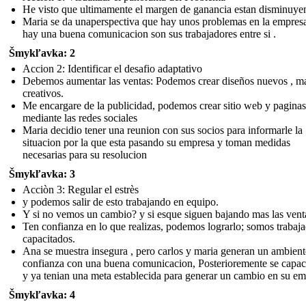
He visto que ultimamente el margen de ganancia estan disminuye
Maria se da unaperspectiva que hay unos problemas en la empres
hay una buena comunicacion son sus trabajadores entre si .
Šmykľavka: 2
Accion 2: Identificar el desafio adaptativo
Debemos aumentar las ventas: Podemos crear diseños nuevos , m
creativos.
Me encargare de la publicidad, podemos crear sitio web y paginas
mediante las redes sociales
Maria decidio tener una reunion con sus socios para informarle la
situacion por la que esta pasando su empresa y toman medidas
necesarias para su resolucion
Šmykľavka: 3
Acciòn 3: Regular el estrès
y podemos salir de esto trabajando en equipo.
Y si no vemos un cambio? y si esque siguen bajando mas las vent
Ten confianza en lo que realizas, podemos lograrlo; somos trabaj
capacitados.
Ana se muestra insegura , pero carlos y maria generan un ambient
confianza con una buena comunicacion, Posterioremente se capac
y ya tenian una meta establecida para generar un cambio en su em
Šmykľavka: 4