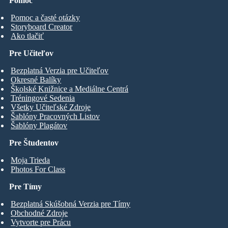
Pomoc
Pomoc a časté otázky
Storyboard Creator
Ako tlačiť
Pre Učiteľov
Bezplatná Verzia pre Učiteľov
Okresné Balíky
Školské Knižnice a Mediálne Centrá
Tréningové Sedenia
Všetky Učiteľské Zdroje
Šablóny Pracovných Listov
Šablóny Plagátov
Pre Študentov
Moja Trieda
Photos For Class
Pre Tímy
Bezplatná Skúšobná Verzia pre Tímy
Obchodné Zdroje
Vytvorte pre Prácu