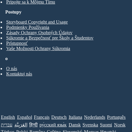
Pripojte sa k Môjmu Tímu
Postupy
Storyboard Copyright and Usage
Podmienky Používania
Zásady Ochrany Osobných Údajov
Súkromie a Bezpečnosť pre Školy a Študentov
Prístupnosť
Vaše Možnosti Ochrany Súkromia
o
O nás
Kontaktuj nás
English
Español
Français
Deutsch
Italiana
Nederlands
Português
עברית
العَرَبِيَّة
हिन्दी
ру́сский язы́к
Dansk
Svenska
Suomi
Norsk
Türkçe
Polski
Româna
Ceština
Slovenský
Magyar
Hrvatski